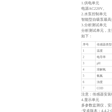
1.供电单元
电源AC220V。
2.水泵控制单元
智能型自吸泵最高扬程
3.分析测试单元
分析测试单元，主
如下：
序号
传感器类型
1
温度
2
电导率
3
pH
4
溶解氧
5
氨氮
6
浊度
7
COD
注意：传感器安装时
4.显示单元
多参数监测仪，安
·安卓版本：4.4.2