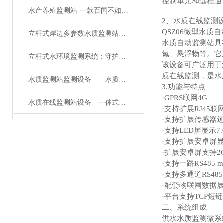
控制单元和远程通
水产养殖监测站-一款百闻不如一见的水质监测站#2023已更新
2、水质在线监测
QSZ06微型水质
立杆式岸边多参数水质监测站：守护碧水的“智能哨兵”
水质自动监测站具
氮、悬浮物等。它
立杆式水环境监测系统：守护碧水的立杆水质监测站
该设备可广泛用于
质在线监测，是水
水质监测站监测设备——水质在线监测系统：城市供水与污水处理的安全哨兵
3.功能与特点
·GPRS联网4G
水质在线监测站设备—一体式水质监测站：工业废水达标排放的“实时监管员”
·支持扩展RJ45联
·支持扩展传感器
·支持LED屏显示7
·支持扩展安卓屏
·扩展安卓屏支持
·支持一路RS485 m
·支持多通道RS485
·配套物联网数据
·平台支持TCP短
二、系统组成
供水水质监测微系