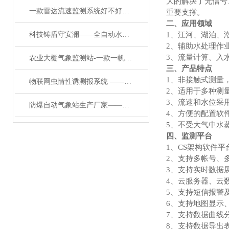
大的解决了无信号
一款雷达流速监测系统好不好用，看它有没有这些特点就够了
重要支撑。
二、应用领域
科技铸盾守安澜——全自动水文监测站筑牢水利安全防线
1、江河、湖泊、
2、辅助水处理作
3、流量计算、入
农业大棚气象监测站-一款一帆风顺的自动观测气象站#2022已更新
三、产品特点
1、非接触式测量
物联网虫情性诱测报系统 ——减少农药使用的智慧性诱测报系统#2024已更新
2、适用于多种测
3、流速和水位采
防爆自动气象站生产厂家——覆盖多个领域的防爆气象站系统2024顺丰包邮
4、方便的配置软
5、不受大气中水
四、监测平台
1、CS架构软件
2、支持多帐号、
3、支持实时数据
4、云服务器、云
5、支持短信报警
6、支持地图显示
7、支持数据曲线
8、支持数据导出