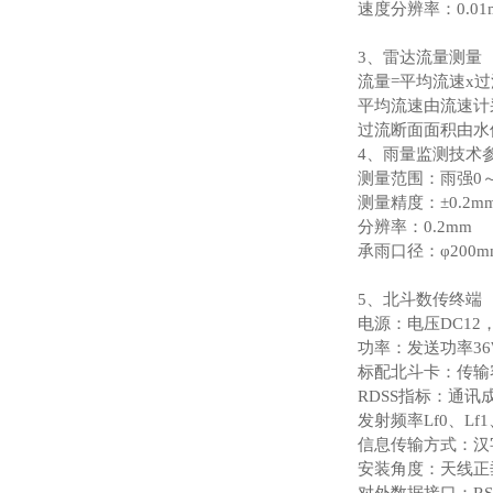
速度分辨率：0.01m
3、雷达流量测量
流量=平均流速x
平均流速由流速计
过流断面面积由水
4、雨量监测技术
测量范围：雨强0～4
测量精度：±0.2m
分辨率：0.2mm
承雨口径：φ200m
5、北斗数传终端
电源：电压DC12
功率：发送功率36
标配北斗卡：传输
RDSS指标：通讯
发射频率Lf0、Lf1
信息传输方式：汉
安装角度：天线正