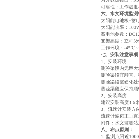
对外数据接口：RS23
可靠性：工作温度-2
六、水文环境监测
太阳能电池板+蓄
太阳能功率：100
蓄电池参数：DC12-
支架高度：立杆3
工作环境：-45℃
七、安装注意事项
1、安装环境
测验渠段内无巨大
测验渠段宜顺直、
测验渠段需硬化处
测验渠段应保持顺
2、安装高度
建议安装高度3-6
3、流速计安装方
流速计波束正垂直
附件：水文监测站
八、布点原则：
1. 监测点附近1