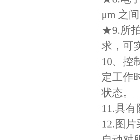
μm 之
★9.
求，可
10、
定工作
状态。
11.具
12.图
自动对