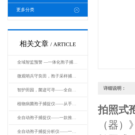
更多分类
相关文章
/ ARTICLE
全域智监预警 —一体化孢子捕捉监测系统赋能绿色农业，守护粮食与生态安全
微观哨兵守良田，孢子采样捕捉仪筑牢农林病害防控第一道防线
详细说明：
智护田园，菌迹可寻——全自动植物病菌孢子捕捉仪的守护之道
植物病菌孢子捕捉仪——从手动到自动，孢子捕捉仪如何重塑病害监测？
拍照式
全自动孢子捕捉仪——一款推动农业现代化果园孢子捕捉仪#2024已更新
（器）》（
全自动孢子捕捉分析仪——一款加速新品种培育孢子自动捕捉系统2024已更新