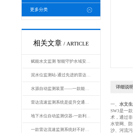
更多分类
相关文章
/ ARTICLE
赋能水文监测 智能守护水域安澜——水位在线自动监测系统的创新应用与发展
泥水位监测站-通过先进的雷达技术来实现对水位和雨量的测量水文监测站
详细说
水源自动监测装置——一款能者为师的监测液位系统/直送2024
雷达流速监测系统是提升交通安全的智能工具
一、
水文生
SW
3
是一款
地下水位自动监测仪器-一款利索方便的实时在线水位监测系统#2023已更新
术，通过非
水管网、防
一款雷达流速监测系统好不好用，看它有没有这些特点就够了
沙、河流污