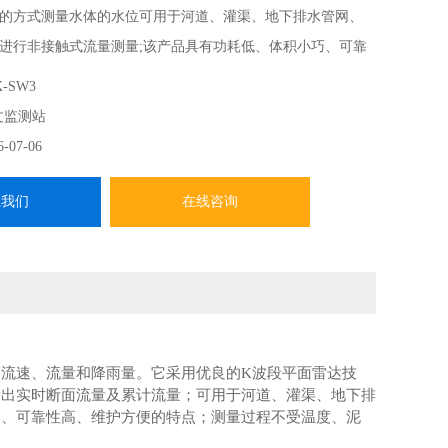
的方式测量水体的水位可用于河道、灌渠、地下排水管网、
进行非接触式流量测量;该产品具有功耗低、体积小巧、可靠
的特点;测量过程不受温度、泥沙、河流污染物、水面漂浮物
-SW3
文监测站
6-07-06
系我们
在线咨询
流速、流量和降雨量。它采用优良的K波段平面雷达技
输出实时断面流量及累计流量；可用于河道、灌渠、地下排
巧、可靠性高、维护方便的特点；测量过程不受温度、泥