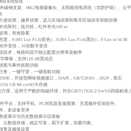
测站
系统组成
米碳钢支架、HK2海康摄像头、太阳能供电系统（含防护箱）、云
数
域入侵侦测，越界侦测，进入区域侦测和离开区域侦等智能侦测
效补光阵列，低功耗，红外补光100 m
热玻璃，有效除雾
0.005 Lux F1.6(彩色)，0.001 Lux F1.6(黑白)，0 Lux wi th IR
倍光学变倍，16倍数字变倍
码流技术，每路码流可独立配置分辨率及帧率
数字降噪，支持120 dB宽动态
时抓图与事件抓图功能
时任务，一键守望，一键巡航功能
康SDK，开放型网络视频接口，ISAPI，GB/T28181，ISUP，萤石
256 GB Mi croSD卡存储
能力强，适用于严酷的电磁环境，符合GB/T17626.2/3/4/5/6四级标准
,
构软件平台，支持手机、PC浏览器直接观测、无需额外安装软件。
帐号、多设备登录
时数据展示与历史数据展示仪表板
器、云数据存储，稳定可靠，易于扩展，负载均衡。
信报警及阈值设置