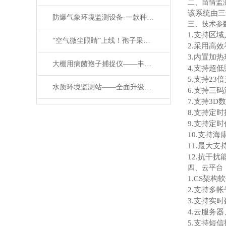
二、
苗情监
该系统由三
防爆气象环境监测设备-一款种瓜得瓜的防爆工业气象站#2022已更新
三、技术参
1.支持区
“空气微尘眼睛”上线！孢子采样捕捉仪：看不见的孢子，逃不过它的“法眼”
2.采用高
3.内置加
大棚用病菌孢子捕捉仪——丰收先保苗儿壮的小型孢子捕捉仪#2024顺丰包邮
4.支持超低照度，
5.支持23
水质环境监测站——全面升级！新一代多参数水质在线监测系统强势来袭
6.支持三
7.支持3D
8.支持定
9.支持定
10.支持海
11.最大支持
12.抗干扰
四、云平台
1.CS架
2.支持多
3.支持实
4.云服务
5.支持短