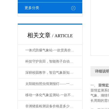
更多分类
相关文章
/ ARTICLE
一体式防爆气象站-一款货真价实的防爆气象站系统厂家#2023已更新
科技守护良田，智能孢子自动捕捉分析系统重塑病害监测新范式
详细说
深耕校园教学，智启气象新知——校园全自动气象观测站赋能素养教育新实践
太阳能拍照虫情测报灯——一款气势如虹的拍照式虫情测报灯#2024已更新
一、
苗情监
苗情监测系
移动一体化气象监测站-一款不卑不亢的便携式多参数气象站#2023已更新
气象、墒情
长周期的需
非洲猪瘟检测设备价格是多少@万象环境2022已更新