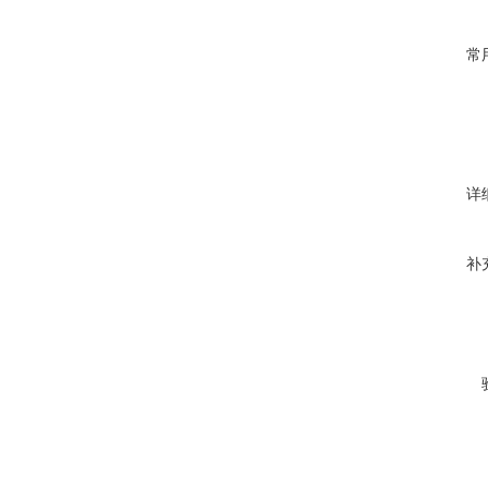
常
详
补