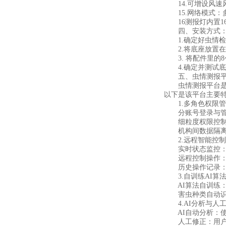
14.可增设风速
15.网络模式：多
16测报灯内置16
四、安装方式
1.确定好虫情检
2.将底座放置在
3. 将配件里的
4.确定并测试底
五、虫情测报平
虫情测报平台是一
以下是该平台主要
1.多角色权限管
分账号登录与管理
细粒度权限控制：
机构间数据隔离：
2.远程智能控制
实时状态监控：用
远程控制操作：支
历史操作记录：所
3.自训练AI算
AI算法自训练：
害虫种类自动识别
4.AI分析与人
AI自动分析：使
人工修正：用户可