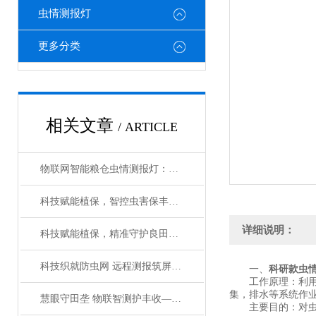
虫情测报灯
更多分类
相关文章
/ ARTICLE
物联网智能粮仓虫情测报灯：科技赋能储粮管护-智能测报灯守护粮食仓储安全
科技赋能植保，智控虫害保丰收——智能识别虫情测报分析系统
详细说明：
科技赋能植保，精准守护良田——智能虫情预警测报系统
科技织就防虫网 远程测报筑屏障——远程虫情测报分析系统破解植保监测难题
一、
科研款虫
工作原理：利用光
集，排水等系统作业
慧眼守田垄 物联智测护丰收——物联网虫情信息自动测报灯的农业革新
主要目的：对虫害