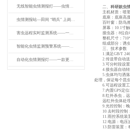
无线智能虫情测报灯——虫情识别 “火眼金睛”：智能系统的辨虫秘籍
二、
科研款虫
主机材质：喷
底座：底座高度3
虫情测报站—田间 “哨兵” 上岗：智能化虫情预警系统的实战案例解析
百叶窗：防鸟
屏幕：10.1寸
害虫远程实时监测系统——一款自动清扫的自动识别虫情测报灯#2024已更新
接虫器：8位自
整机尺寸：710*60
组成部分：诱虫装
智能化虫情监测预警系统——一款竖起大拇指的害虫性诱测报系统#2024已更新
三、技术参数
1.满足GB/T 2
2.传送带自动送
自动化虫情测报灯——一款更上一层楼的可视化虫情测报灯2024顺丰包邮
3.可分时段设置
4.接虫器自动转
5.虫体均匀洒落
处理，保证每个昆
6.可远程设置工
7.内置GPS定
8.红外杀虫，远红
远红外虫体处理致
9.光控控制：晚
10.去时段控制
11.雨控系统装
12.电源：电压波
13.防雷装置：