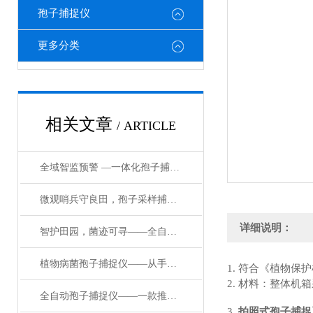
孢子捕捉仪
更多分类
相关文章
/ ARTICLE
全域智监预警 —一体化孢子捕捉监测系统赋能绿色农业，守护粮食与生态安全
微观哨兵守良田，孢子采样捕捉仪筑牢农林病害防控第一道防线
详细说明：
智护田园，菌迹可寻——全自动植物病菌孢子捕捉仪的守护之道
植物病菌孢子捕捉仪——从手动到自动，孢子捕捉仪如何重塑病害监测？
1. 符合《植物保护
2. 材料：整体
全自动孢子捕捉仪——一款推动农业现代化果园孢子捕捉仪#2024已更新
3.
拍照式孢子捕捉