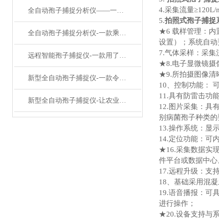
4.采集流量≥120L/
全自动孢子捕捉分析仪——一款加速新品种培育孢子自动捕捉系统2024已更新
5.
拍照式孢子捕捉
★6 载样管理：
全自动孢子捕捉分析仪-一款乘风破浪的孢子采样捕捉仪#2023推荐
设置）；系统自动
7.气体采样：采集
远程智能孢子捕捉仪-一款用了笑哈哈的病害孢子捕捉仪#2023已更新
★8.电子显微镜摄
★9.所拍摄图像
新型全自动孢子捕捉仪-一款令人赞叹不已的孢子自动捕捉系统#已更新
10、控制功能：
11.具有防雷击功
新型全自动孢子捕捉仪-让农业叹为观止的智能孢子捕捉仪#2022已更新
12.图片采集：
别病菌孢子种类的
13.操作系统：显示
14.定位功能：可
★16.采集数据实现
件平台或数据中心
17.远程升级：
18、基础采用混
19.语音播报：
进行操作；
★20.设备支持