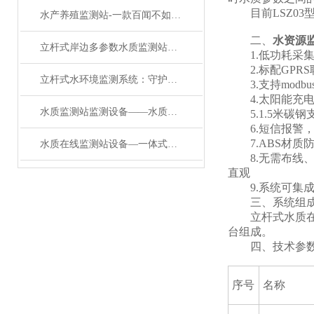
目前LSZ03
水产养殖监测站-一款百闻不如一见的水质监测站#2023已更新
二、
水资源
立杆式岸边多参数水质监测站：守护碧水的“智能哨兵”
1.低功耗采集
2.标配GPR
立杆式水环境监测系统：守护碧水的立杆水质监测站
3.支持modbu
4.太阳能充电
水质监测站监测设备——水质在线监测系统：城市供水与污水处理的安全哨兵
5.1.5米碳钢
6.短信报警，超
7.ABS材质防
水质在线监测站设备—一体式水质监测站：工业废水达标排放的“实时监管员”
8.无需布线、
直观
9.系统可集成
三、系统组
立杆式水质在线
台组成。
四、技术参
序号
名称