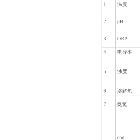
1
温度
2
pH
3
ORP
4
电导率
5
浊度
6
溶解氧
7
氨氮
cod