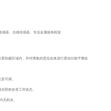
传感器、光感传感器、专业金属箱体框架
装置拍摄区域内，并对诱集的昆虫虫体进行震动分散平整处
任意可调。
强光照射改变工作状态。
体内无积水。