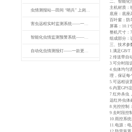
二、智能化
主机材质：
虫情测报站—田间 “哨兵” 上岗：智能化虫情预警系统的实战案例解析
底座：底座
百叶窗：防
害虫远程实时监测系统——一款自动清扫的自动识别虫情测报灯#2024已更新
屏幕：10.
整机尺寸：71
智能化虫情监测预警系统——一款竖起大拇指的害虫性诱测报系统#2024已更新
组成部分：
三、技术参
自动化虫情测报灯——一款更上一层楼的可视化虫情测报灯2024顺丰包邮
1.满足GB
2.传送带
3.可分时
4.虫体均
理，保证每
5.可远程
6.内置G
7.红外杀
远红外虫体处
8.光控控
9.去时段
10.雨控
11.电源：
12.防雷装