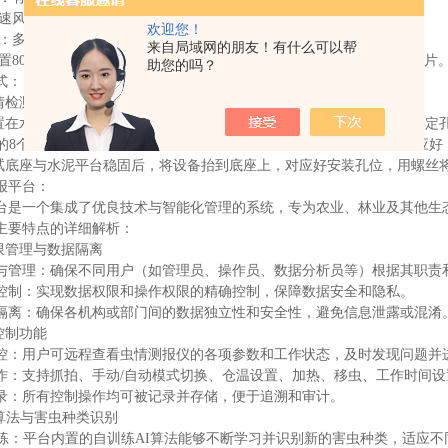
设风速风向、地温地湿、光照、雨量等多种环境参数接口。
欢迎您！
式：多种联网方式4G、WIFI有线可任意选择，可随时随地联网管理。
来自局域网的朋友！有什么可以帮
灯内置800W像素图像采集设备，可通过摄像头实时采集接虫盘上的虫体图片
助您的吗？
式：
虫情检测设备安装位置，提前预制一定厚度的水泥平台。
放置在水泥平台上，根据底座固定脚孔位进行打孔。每个固定脚打两个固定
件里的8个膨胀螺丝嵌入打好的孔中，将底座固定孔与8个膨胀螺丝孔位对应
测试底座与水泥平台稳固后，将设备抬到底座上，对应好安装孔位，用螺丝
报平台：
台是一个集成了优良技术与智能化管理的系统，专为农业、林业及其他生
主要特点的详细解析：
权限管理与数据隔离
与管理：确保不同用户（如管理员、操作员、数据分析员等）根据其职责
控制：实现数据权限和操作权限的精确控制，保障数据安全和隐私。
隔离：确保各机构或部门间的数据独立性和安全性，避免信息泄露或混淆
控制功能
控：用户可远程查看虫情测报仪的各项参数和工作状态，及时发现问题并
作：支持抓拍、手动/自动模式切换、仓温设置、加热、移虫、工作时间
录：所有控制操作均可被记录并存储，便于追溯和审计。
I算法与害虫种类识别
训练：平台内置的自训练AI算法能够不断学习并识别新的害虫种类，适应