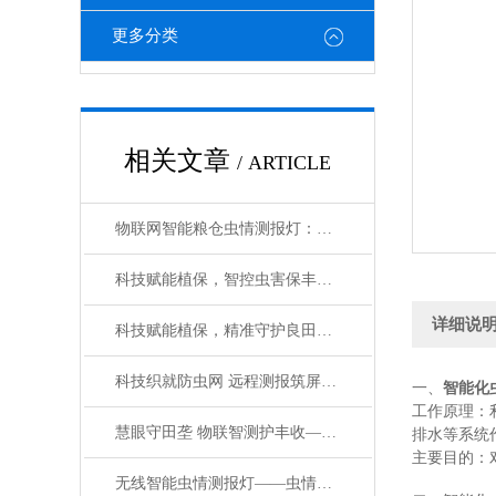
更多分类
相关文章
/ ARTICLE
物联网智能粮仓虫情测报灯：科技赋能储粮管护-智能测报灯守护粮食仓储安全
科技赋能植保，智控虫害保丰收——智能识别虫情测报分析系统
详细说
科技赋能植保，精准守护良田——智能虫情预警测报系统
科技织就防虫网 远程测报筑屏障——远程虫情测报分析系统破解植保监测难题
一、
智能化
工作原理：
慧眼守田垄 物联智测护丰收——物联网虫情信息自动测报灯的农业革新
排水等系统
主要目的：
无线智能虫情测报灯——虫情识别 “火眼金睛”：智能系统的辨虫秘籍