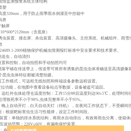
虫情监测预警系统
主体结构
喷塑
高度320mm，用于防止雨季雨水倒灌至中控箱中
鸟兽
1寸触屏
0*600*2120mm（含底座）
诱虫装置、撞击屏、杀虫装置、高清摄像头、主控系统、机械组件、雨雪
数
/T 24689.1-2009植物保护机械虫情测报灯标准中安全要求和技术要求。
自动送虫，自动清扫
段设置和控制，自动拍照和手动拍照均可
匀洒落平铺在传送带上，传送带可将所有诱集的昆虫虫体准确送至高清摄像
个昆虫虫体特征都被清楚拍摄。
设置工作模式，可远程无线拍照和终端设备参数远程设置。
PS定位功能，在地图中查看设备站点等数据，设备被盗可追踪。
虫，远红外虫体处理仓温度控制：工作15分钟后温度到达90±5℃，处理时间
理致死率不小于98%,虫体完整率不小于95%。
制：晚上自动开灯，白天自动关灯（待机），在夜间工作状态下，不受瞬间
控制：根据靶标害虫生活习性规律，设定工作时间段。
系统装置：单独的排水系统结构，将雨水自动排出，有效将雨虫分离，使箱
电压波动范围：220V±60V，有漏电保护装置。
置：有效防止雷击。