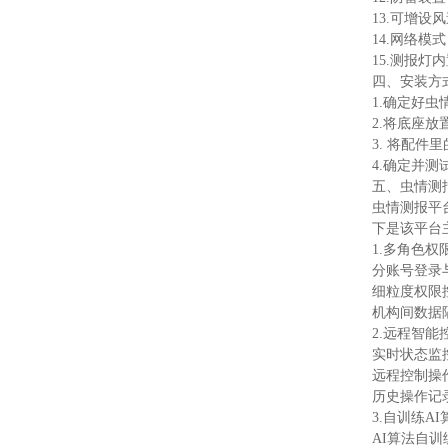
13.可增
14.网络模
15.测报
四、安装方
1.确定好
2.将底座
3. 将配
4.确定并
五、虫情测
虫情测报平
下是该平台
1.多角色
分账号登录
细粒度权限
机构间数据
2.远程智能
实时状态监
远程控制操
历史操作记
3.自训练A
AI算法自