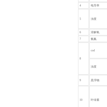
4
电导率
5
浊度
6
溶解氧
7
氨氮
cod
8
浊度
9
悬浮物
10
叶绿素