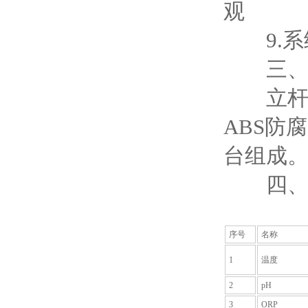
观
9.系
三、
立杆式
ABS防
台组成
四、
序号
名称
1
温度
2
pH
3
ORP