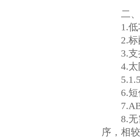
二
1.低功
2.标配
3.支持
4.太阳
5.1.
6.短信
7.AB
8.无
序，相