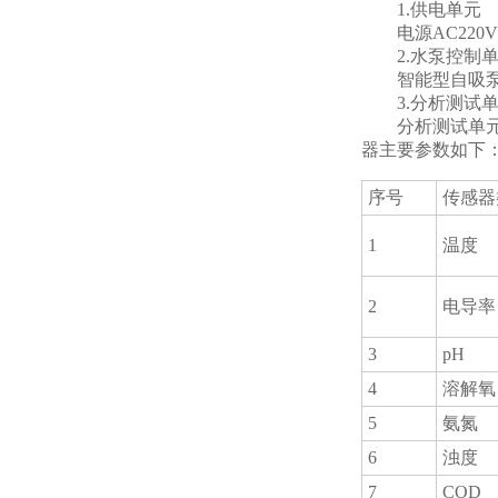
1.供电单元
电源AC220
2.水泵控制单
智能型自吸泵最高扬
3.分析测试单
分析测试单元，
器主要参数如下
序号
传感器
1
温度
2
电导率
3
pH
4
溶解氧
5
氨氮
6
浊度
7
COD