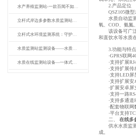
2.产品定位
水产养殖监测站-一款百闻不如一见的水质监测站#2023已更新
QSZ105微
水质自动监测站
立杆式岸边多参数水质监测站：守护碧水的“智能哨兵”
氧、COD、氨
该设备可广泛用
立杆式水环境监测系统：守护碧水的立杆水质监测站
和直饮水等水质
水质监测站监测设备——水质在线监测系统：城市供水与污水处理的安全哨兵
3.功能与特
·GPRS联网4
·支持扩展RJ4
水质在线监测站设备—一体式水质监测站：工业废水达标排放的“实时监管员”
·支持扩展传
·支持LED屏显
·支持扩展安
·扩展安卓屏支
·支持一路RS485
·支持多通道RS48
·配套物联网数
·平台支持TCP
二、
在线多
供水水质监测微
成。