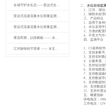
全域守护水生态——雷达式生态流量监测设备的全场景应用与实用价值
二、
水位自动监
1、江河、湖泊、
2、辅助水处理作
雷达式流速流量水位雨量监测站：智护水文，精准赋能防灾减灾
三、产品特点
1、适用于多种测
雷达式流速流量水位雨量监测系统：水文感知的智能守护者
2、水位采用平面
3、方便的配置软
4、不受大气中水
逐流而测，以技赋能 —— 水文生态流量监测设备的应用与意义
四、监测平台
1、CS架构软件
江河脉络的守望者 —— 水文流量站的使命与担当
2、支持多帐号
3、支持实时数据
4、云服务器、云
5、支持短信报
6、支持地图显示
7、支持数据曲
8、支持数据导
9、支持数据转发，H
10、支持数据后
11、支持外置运行ja
五、概要指标
供电电压：100mA
工作电压：12V