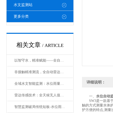
水文监测站
更多分类
相关文章
/ ARTICLE
以智守水，精准赋能——全自动水文流速流量监测仪#2026已更新
非接触精准测流，全自动雷达流速监测系统筑牢水安全防线
详细说明：
全域水文智能监测：水位雨量流速流量监测系统赋能防汛减灾与水资源优化
雷达传感技术：全天候无人值守非接触式生态流量精准监测设备介绍
一、
水位自动
SW3是一款基于
触的方式测量水体
智慧监测破局传统短板-水位雨量流速流量监测设备水情管控迈入数字化时代
护方便的特点;测