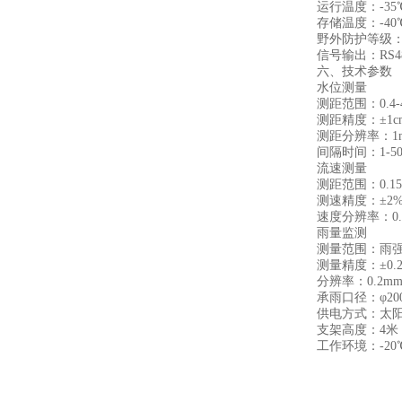
运行温度：-35℃~
存储温度：-40℃~
野外防护等级：I
信号输出：RS485
六、技术参数
水位测量
测距范围：0.4-
测距精度：±1c
测距分辨率：1
间隔时间：1-500
流速测量
测距范围：0.15～
测速精度：±2
速度分辨率：0.01
雨量监测
测量范围：雨强0～
测量精度：±0.2
分辨率：0.2m
承雨口径：φ200
供电方式：太阳能
支架高度：4米
工作环境：-20℃