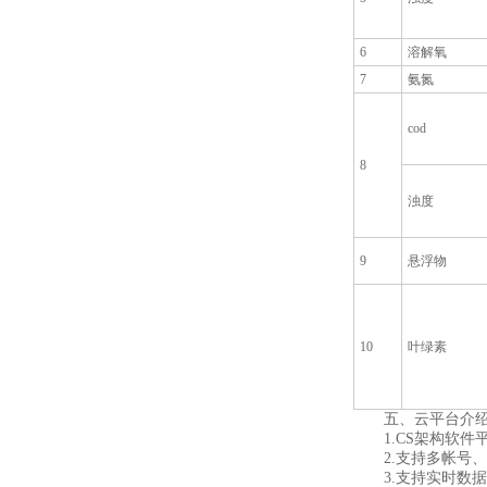
6
溶解氧
7
氨氮
cod
8
浊度
9
悬浮物
10
叶绿素
五、云平台介
1.CS架构软件
2.支持多帐号、
3.支持实时数据