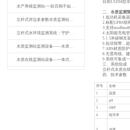
目前LSZ04型
水产养殖监测站-一款百闻不如一见的水质监测站#2023已更新
二、
水质监测
1.低功耗采集器：
立杆式岸边多参数水质监测站：守护碧水的“智能哨兵”
2.标配GPRS联
3.支持modbus
立杆式水环境监测系统：守护碧水的立杆水质监测站
4.太阳能充电管理
5.1.5米碳钢支
6.短信报警，超限
水质监测站监测设备——水质在线监测系统：城市供水与污水处理的安全哨兵
7.ABS材质防护
8.无需布线、建
9.系统可集成一
水质在线监测站设备—一体式水质监测站：工业废水达标排放的“实时监管员”
三、系统组成
立杆式水质在线监
四、技术参数
序号
名称
1
温度
2
pH
3
ORP
4
电导率
5
浊度