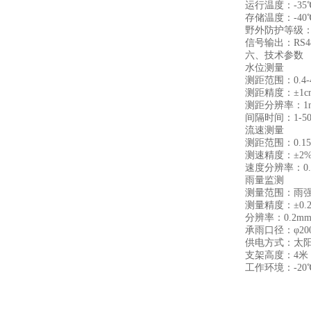
运行温度：-35℃~
存储温度：-40℃~
野外防护等级：I
信号输出：RS485
六、技术参数
水位测量
测距范围：0.4-
测距精度：±1c
测距分辨率：1
间隔时间：1-500
流速测量
测距范围：0.15～
测速精度：±2
速度分辨率：0.01
雨量监测
测量范围：雨强0～
测量精度：±0.2
分辨率：0.2m
承雨口径：φ200
供电方式：太阳能
支架高度：4米
工作环境：-20℃