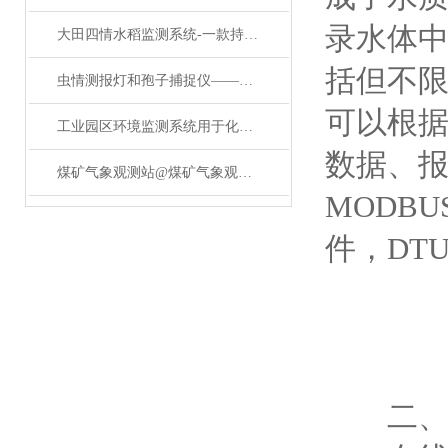
录水体
大田四情水稻监测系统-一款持之以恒的粮食作物四情监测系统#2023已更新
括但不限
虫情测报灯和孢子捕捉仪——一款精准防控病害孢子自动捕捉系统#2024已更新
可以根
工业园区环境监测系统用于化工罐区油库等场所
数据、报
煤矿气象观测站@煤矿气象观测站厂家怎么选#新一轮降雪来袭
MODB
件，DT
二