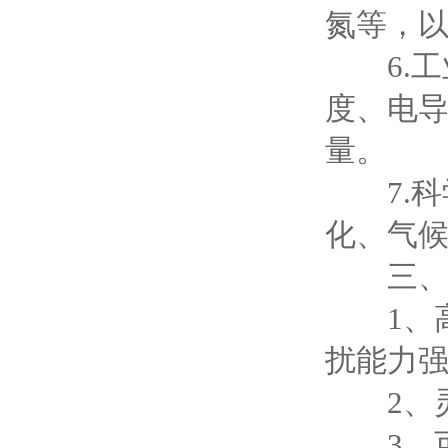
氮等，
6.工
度、电
量。
7.科
化、气
三、多
1、高
扰能力
2、灵
3、可