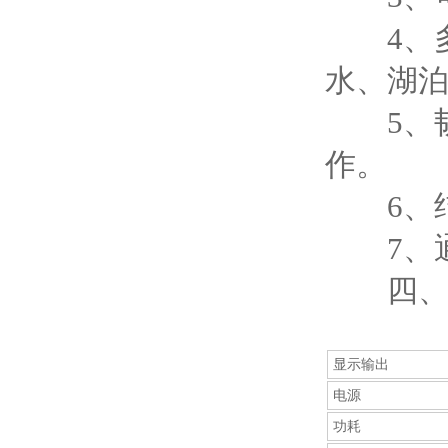
4、多
水、湖
5、韧性
作。
6、结
7、通讯
四、多
显示输出
电源
功耗