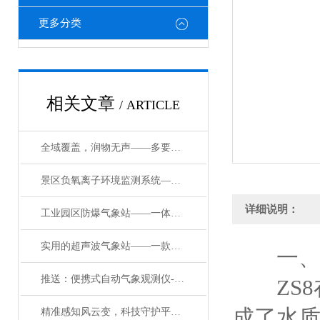
更多分类
相关文章
/ ARTICLE
全域覆盖，润物无声——多要素新型自动气象站的场景赋能实践
景区负氧离子环境监测系统——悠然自得的负氧离子测试设备#2024(万象推送)
详细说明：
工业园区防爆气象站——一体化防爆气象站：轻量化设计，适配多类危险场景
实用的超声波气象站——一款千红万紫安排著旅游景区自动气象站#2024已更新
一
推送：便携式自动气象观测仪-铸造品质的小型便携式自动气象站
ZS8
成了水
精准感知风云变，科技守护平安行——高精度气象自动监测系统的实践与价值