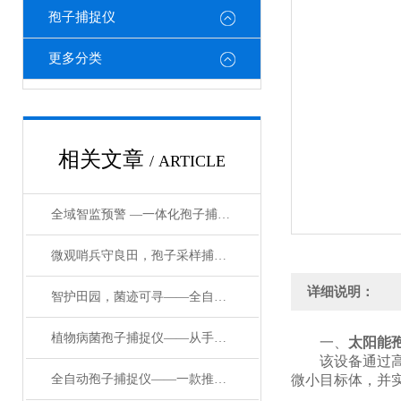
孢子捕捉仪
更多分类
相关文章
/ ARTICLE
全域智监预警 —一体化孢子捕捉监测系统赋能绿色农业，守护粮食与生态安全
微观哨兵守良田，孢子采样捕捉仪筑牢农林病害防控第一道防线
详细说明：
智护田园，菌迹可寻——全自动植物病菌孢子捕捉仪的守护之道
植物病菌孢子捕捉仪——从手动到自动，孢子捕捉仪如何重塑病害监测？
一、
太阳能
该设备通过高倍
全自动孢子捕捉仪——一款推动农业现代化果园孢子捕捉仪#2024已更新
微小目标体，并