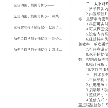
二、
太阳能
全自动孢子捕捉分析仪——一款加速新品种培育孢子自动捕捉系统2024已更新
1.孢子设备内
2.内置载玻片
全自动孢子捕捉分析仪-一款乘风破浪的孢子采样捕捉仪#2023推荐
零，且清零有密
3.界面可实时
远程智能孢子捕捉仪-一款用了笑哈哈的病害孢子捕捉仪#2023已更新
4.可从界面设
5.设备内有高分
新型全自动孢子捕捉仪-一款令人赞叹不已的孢子自动捕捉系统#已更新
6.经过特殊风
集效率，单次采
7.可任意设定
新型全自动孢子捕捉仪-让农业叹为观止的智能孢子捕捉仪#2022已更新
8.孢子捕捉仪内
数、控制设备等
9.统计分析：
10.支持与服
三、技术参
1.主体结构：
2.供电电压：22
3.启动最大功率：
3.整机尺寸：420.
4.通信方式：4
至远端监控软件