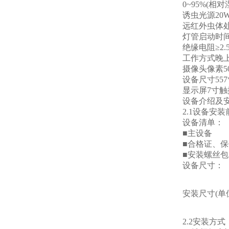
0~95%(相对
诱虫光源20W黑
远红外虫体处理仓
灯管启动时间≤
绝缘电阻≥2.5
工作方式晚上自
摄像头像素50
设备尺寸557*56
显示屏7寸触摸
设备介绍及
2.1设备安装
设备清单：
■主设备
■合格证、保
■安装螺丝包
设备尺寸：
安装尺寸(单位
2.2安装方式