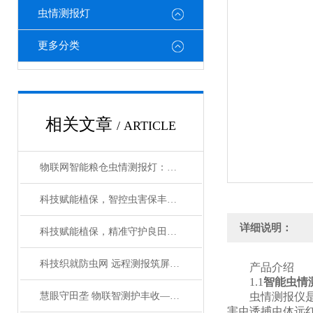
虫情测报灯
更多分类
相关文章
/ ARTICLE
物联网智能粮仓虫情测报灯：科技赋能储粮管护-智能测报灯守护粮食仓储安全
科技赋能植保，智控虫害保丰收——智能识别虫情测报分析系统
详细说明：
科技赋能植保，精准守护良田——智能虫情预警测报系统
科技织就防虫网 远程测报筑屏障——远程虫情测报分析系统破解植保监测难题
产品介绍
1.1
智能虫情
慧眼守田垄 物联智测护丰收——物联网虫情信息自动测报灯的农业革新
虫情测报仪是我司
害虫诱捕虫体远