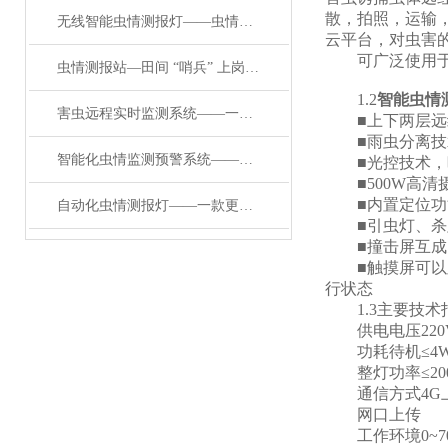
散，拍照，运输，
无线智能虫情测报灯——虫情识别 “火眼金睛”：智能系统的辨虫秘籍
云平台，对虫害
可广泛使用于农
虫情测报站—田间 “哨兵” 上岗：智能化虫情预警系统的实战案例解析
1.2
智能虫情
害虫远程实时监测系统——一款自动清扫的自动识别虫情测报灯#2024已更新
■上下两层远红
■雨虫分离技术
智能化虫情监测预警系统——一款竖起大拇指的害虫性诱测报系统#2024已更新
■光控技术，晚
■500W高清
■内置定位功能
自动化虫情测报灯——一款更上一层楼的可视化虫情测报灯2024顺丰包邮
■引虫灯、杀虫
■撞击屏互成120
■触摸屏可以显
行状态
1.3主要技术
供电电压220V
功耗待机≤4
整灯功率≤20
通信方式4G
网口上传
工作环境0~7