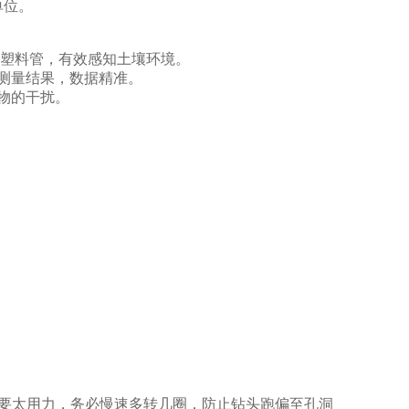
单位。
透塑料管，有效感知土壤环境。
测量结果，数据精准。
物的干扰。
要太用力，务必慢速多转几圈，防止钻头跑偏至孔洞