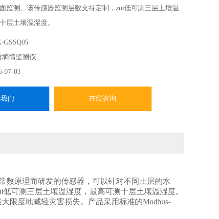
面监测。该传感器监测层数支持定制，zui低可测三层土壤温
十层土壤温湿度。
-GSSQ05
壤墒情监测仪
6-07-03
系我们
在线咨询
介电常数原理而研发的传感器，可以针对不同土层的水
ui低可测三层土壤温湿度，最高可测十层土壤温湿度。
度地减轻灾害损失。产品采用标准的Modbus-