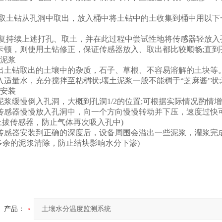
将取土钻从孔洞中取出，放入桶中将土钻中的土收集到桶中用以下
反复持续上述打孔、取土，并在此过程中尝试性地将传感器轻放入
有卡顿，则使用土钻修正，保证传感器放入、取出都比较顺畅;直
泥浆
出土钻取出的土壤中的杂质，石子、草根、不容易溶解的土块等
适量水，充分搅拌至粘稠状;壤土泥浆一般不能稠于“芝麻酱"状
安装
浆缓慢倒入孔洞，大概到孔洞1/2的位置;可根据实际情况酌情
传感器慢慢放入孔洞中，向一个方向慢慢转动并下压，速度过快可
上拔传感器，防止气体再次吸入孔中)
传感器安装到正确的深度后，设备周围会溢出一些泥浆，灌浆完成
多余的泥浆清除，防止结块影响水分下渗)
产品：