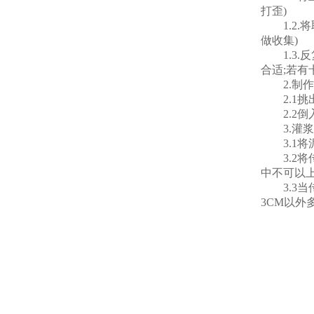
打歪)
1.2.
做收集)
1.3.
合适;若
2.制作
2.1挑
2.2倒入
3.灌浆
3.1将泥
3.2将
中不可以
3.3当
3CM以外