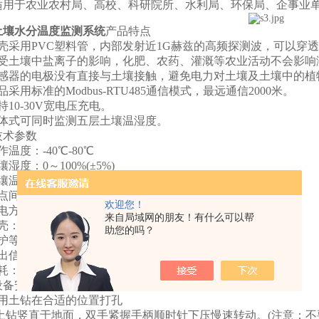
于农业农村局、高校、科研院所、水利局、环保局、企事业
土壤水分温度监测系统
产品特点
采用PVC塑料管，内部发射近1G赫兹的高频探测波，可以穿
土壤中盐离子的影响，化肥、农药、灌溉等农业活动不会影响
器的电极没有直接与土壤接触，避免电力对土壤及土壤中的植
用标准的Modbus-RTU485通信模式，最远通信2000米。
0-30V宽电压充电。
式可同时监测五层土壤温湿度。
术参数
度：-40℃-80℃
度：0～100%(±5%)
：-15℃～35℃(±0.5℃)
间距：10cm
欢迎您！
式：10-30V宽直流供电
来自局域网的朋友！有什么可以帮
：PVC塑料管
助您的吗？
等级：地面以下部分IP68
：RS485(Modbus协议)
0.96W
备安装说明
土钻在合适的位置打孔
土钻竖直于地面，双手紧握手柄顺时针下压慢速转动。(注意：不