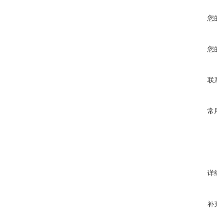
您
您
联
常
详
补