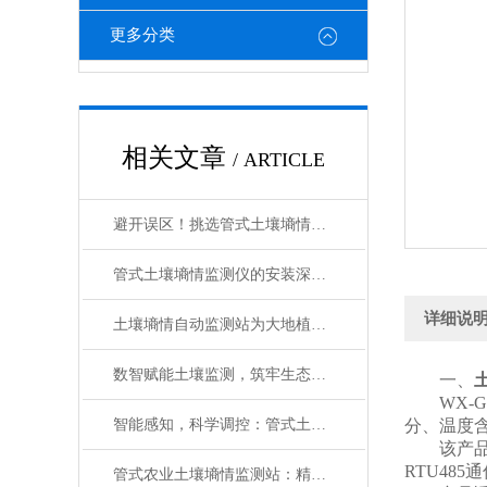
更多分类
相关文章
/ ARTICLE
避开误区！挑选管式土壤墒情监测仪的4大核心参数
管式土壤墒情监测仪的安装深度与多层土壤水分同步监测方案
详细说
土壤墒情自动监测站为大地植入“听诊器”
数智赋能土壤监测，筑牢生态发展根基——土壤多参数自动监测设备的创新应用
一、
WX-GS
智能感知，科学调控：管式土壤含水率监测站助力节水农业升级
分、温度
该产品可
RTU48
管式农业土壤墒情监测站：精准感知墒情，赋能智慧农耕