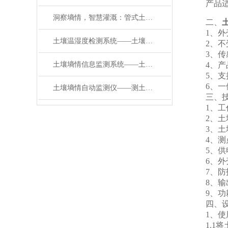
产品适用
洞察墒情，智慧灌溉：管式土壤墒情监测仪功能解析
二、
1、外壳
土壤温湿度检测系统——土壤多参数自动监测站：给土地做 “多方位体检”
2、不受
3、传感
土壤墒情信息监测系统——土壤多参数自动监测站：会 “读地” 的农业好帮手
4、产品采
5、支持1
6、一体
土壤墒情自动监测仪——测土更全面！多参数自动站守护土地健康
三、技
1、工作温
2、土壤湿
3、土壤温度
4、测点
5、供电方
6、外壳
7、防护
8、输出信号
9、功耗：
四、设
1、使用
1.1将