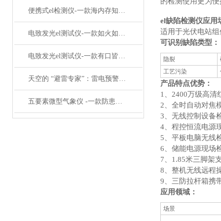
的检测使用更为便
便携式el检测仪-一款海内存知己的光伏板检测仪器#2023已更新
el缺陷检测仪
应用
适用于光伏电站组
电致发光el测试仪-一款如火如荼的组串式el检测仪#2023已更新
可识别缺陷类型：
电致发光el测试仪-一款有口皆碑的组串式el检测仪#2023已更新
隐裂
工艺污染
天空的 “避雷专家”：雷电预警监控设备如何为安全 “站岗”
产品特点优势：
1、2400万级高
五要素微型气象仪 -一款防患于未然不锈钢气象仪#2023已更新
2、全时自动对焦
3、无线控制设备
4、程控恒流电源
5、平板电脑无线
6、储能电源现场
7、1.85米三脚
8、整机无线远程
9、三防拉杆箱携
应用领域：
场景