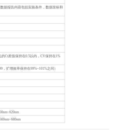
的数据报告内容包括实验条件，数据坐标和
的Ct差值保持在0.5以内，CV保持在1%
99，扩增效率保持在99%~101%之间）
00nm~620nm
660nm~680nm