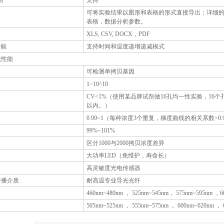
测
支持
可将实验结果以图形和表格的形式直接导出；详细
表格，数据分析参数。
XLS, CSV, DOCX，PDF
功能
支持时间和温度递增递减模式
统性能
可检测单拷贝基因
1~10^10
CV<1%（使用某品牌试剂做16孔均一性实验，16个孔
以内。）
0.99~1（每种浓度3个重复，梯度曲线的相关系数>0.
99%~101%
区分1000与2000拷贝浓度差异
大功率LED（免维护，寿命长）
高灵敏度光电传感器
传播介质
耐高温专业导光光纤
460nm~480nm ， 525nm~545nm， 575nm~595nm ，6
505nm~525nm ， 555nm~575nm ， 600nm~620nm ， 