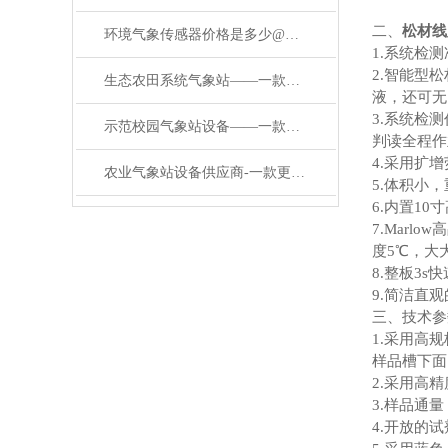
二、
松材线
环境气象传感器价格是多少@万象环境#台风新闻
1.系统检
2.智能型
生态农田系统气象站——一款夸夸其谈的小气候农田监测仪器/直送2024
液，还可无
3.系统检
示范校园气象站设备——一款妙趣横生的学校安装气象站#2024已更新
判读全程作
4.采用扩
农业气象站设备供应商-一款更上一层楼智慧农业气象站监测方案#2023已更新
5.体积小
6.内置1
7.Marl
度5℃，大
8.整板3
9.简洁直
三、技术参
1.采用高
样品槽下面
2.采用高
3.样品通量
4.开放的