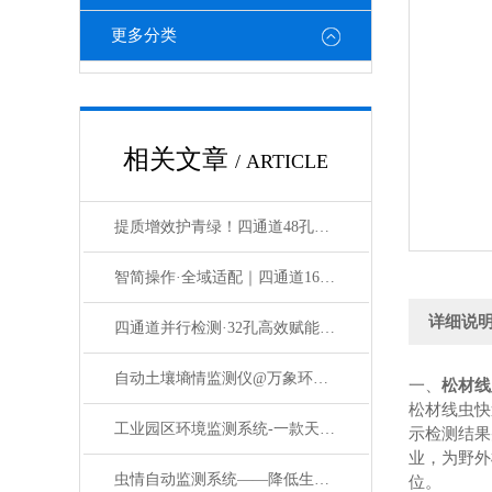
更多分类
相关文章
/ ARTICLE
提质增效护青绿！四通道48孔松材线虫检测设备赋能生态防控#2026已更新
智简操作·全域适配｜四通道16孔松材线虫检测仪，让基层防控更高效
详细说
四通道并行检测·32孔高效赋能——松材线虫检测仪筑牢林业生态安全防线
自动土壤墒情监测仪@万象环境#强对流天气新闻
一、
松材线
松材线虫快
工业园区环境监测系统-一款天伦之乐的化工厂环境监测系统#2023已更新
示检测结果
业，为野外
虫情自动监测系统——降低生产成本的物联网虫情测报预警系统#2024已更新
位。