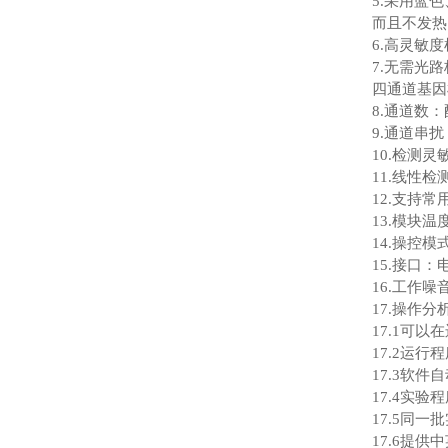
5.采用蓝
而且不发热
6.高灵敏
7.无需光
四通道基因
8.通道数
9.通道串
10.检测
11.线性
12.支持常用荧
13.模块温
14.操控模
15.接口：
16.工作
17.操作分
17.1可
17.2运
17.3软
17.4实
17.5同
17.6提