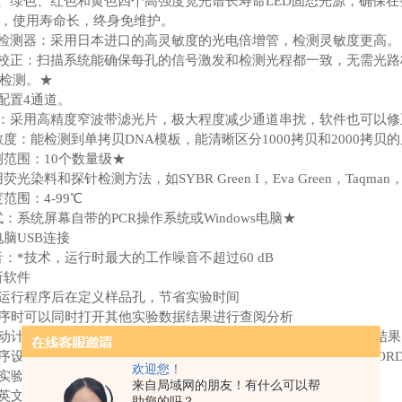
色、绿色、红色和黄色四个高强度宽光谱长寿命LED固态光源，确保
，使用寿命长，终身免维护。
度检测器：采用日本进口的高灵敏度的光电倍增管，检测灵敏度更高。
路校正：扫描系统能确保每孔的信号激发和检测光程都一致，无需光
检测。★
：配置4通道。
扰：采用高精度窄波带滤光片，极大程度减少通道串扰，软件也可以
灵敏度：能检测到单拷贝DNA模板，能清晰区分1000拷贝和2000拷贝的
检测范围：10个数量级★
光染料和探针检测方法，如SYBR Green I，Eva Green，Taqman，FRET，M
度范围：4-99℃
式：系统屏幕自带的PCR操作系统或Windows电脑★
电脑USB连接
噪音：*技术，运行时最大的工作噪音不超过60 dB
析软件
以在运行程序后在定义样品孔，节省实验时间
行程序时可以同时打开其他实验数据结果进行查阅分析
件自动计算基线范围和自动设置阈值线，给用户提供可靠准确的数据结果
验程序设置信息和检测结果可直接打印成实验报告，支持XLS,CSV,W
欢迎您！
一批实验的结果可以分组进行独立的数据分析，最多可分成2个组
来自局域网的朋友！有什么可以帮
供中英文软件界面。★
助您的吗？