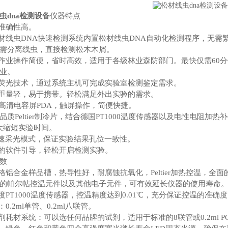
虫dna检测设备
仪器特点
测准确性高。
松材线虫DNA快速检测系统内置松材线虫DNA自动化检测程序，无
需分离线虫，直接检测松木木屑。
测作业操作简便，省时高效，适用于各级林业森防部门。最快仅需60
业。
增荧光技术，通过系统主机可完成实验室检测鉴定需求。
，重量轻，易于携带。轻松满足外出实验的需求。
0寸高清电容屏PDA，触屏操作，简便快捷。
ow高品质Peltier制冷片，结合德国PT1000温度传感器以及电性
大缩短实验时间。
s快速采光模式，保证实验结果孔位一致性。
观的软件引导，轻松开启检测实验。
数
规格铝合金样品槽，热导性好，耐腐蚀抗氧化，Peltier加热控温，
的帕尔帖控温元件以及其他电子元件，可有效延长仪器的使用寿命
精度PT1000温度传感器，控温精度达到0.01℃，充分保证控温的准确
：0.2ml单管、0.2ml八联管。
试剂耗材系统：可以选任何品牌的试剂，适用于标准的8联管或0.2ml P