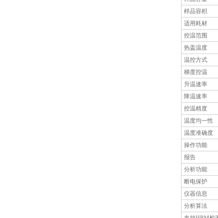
样品容积
适用耗材
控温范围
热盖温度
温控方式
梯度控温
升温速率
降温速率
控温精度
温度均一性
温度准确度
操作功能
报告
分析功能
断电保护
仪器信息
分析算法