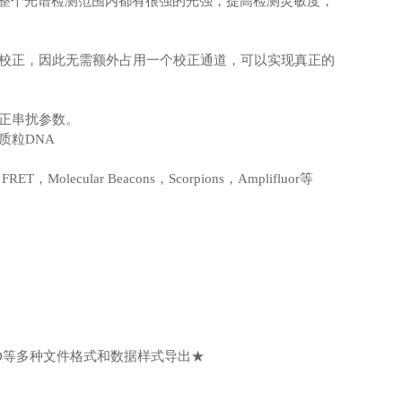
在整个光谱检测范围内都有很强的光强，提高检测灵敏度，
路校正，因此无需额外占用一个校正通道，可以实现真正的
修正串扰参数。
质粒DNA
olecular Beacons，Scorpions，Amplifluor等
ORD等多种文件格式和数据样式导出★