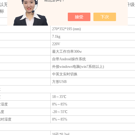
件可以无限制安装在多台电脑上，无需付费购买使用权，终身可免费升
标
270*352*195 (mm)
7.1kg
220V
最大工作功率300w
自带Android操作系统
外接windows电脑(win7系统以上)
中英文实时切换
方形USB
数
度
18～35℃
对湿度
0%～85%
温度
-20～55℃
相对湿度
0%～85%
16孔*0.2ml