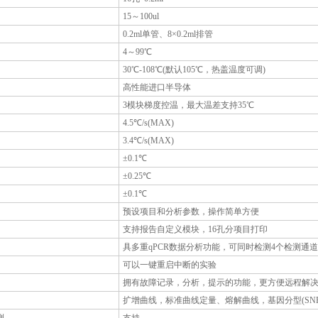
15～100ul
0.2ml单管、8×0.2ml排管
4～99℃
30℃-108℃(默认105℃，热盖温度可调)
高性能进口半导体
3模块梯度控温，最大温差支持35℃
4.5℃/s(MAX)
3.4℃/s(MAX)
±0.1℃
±0.25℃
±0.1℃
预设项目和分析参数，操作简单方便
支持报告自定义模块，16孔分项目打印
具多重qPCR数据分析功能，可同时检测4个检测通道
可以一键重启中断的实验
拥有故障记录，分析，提示的功能，更方便远程解
扩增曲线，标准曲线定量、熔解曲线，基因分型(SN