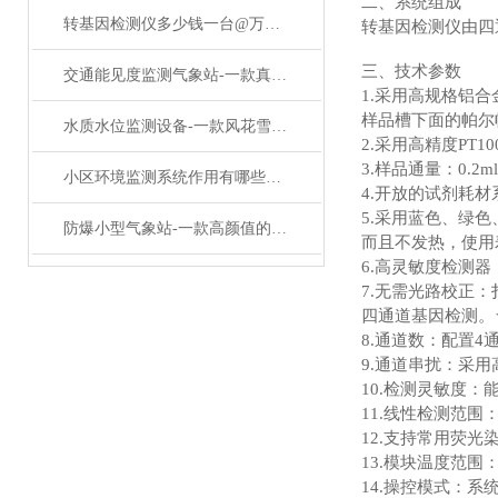
二、系统组成
转基因检测仪多少钱一台@万象厂家发布新品《大风新闻》
转基因检测仪由四
三、技术参数
交通能见度监测气象站-一款真正好材料能见度监测系统#2023已更新
1.采用高规格铝
样品槽下面的帕尔
水质水位监测设备-一款风花雪月的水位自动监测装置#2023已更新
2.采用高精度PT
3.样品通量：0.2m
小区环境监测系统作用有哪些#强降雨新闻
4.开放的试剂耗材
5.采用蓝色、绿
防爆小型气象站-一款高颜值的液晶屏防爆气象站#2022已更新
而且不发热，使用
6.高灵敏度检测
7.无需光路校正
四通道基因检测。
8.通道数：配置4
9.通道串扰：采
10.检测灵敏度：
11.线性检测范围
12.支持常用荧光染料和探
13.模块温度范围：
14.操控模式：系