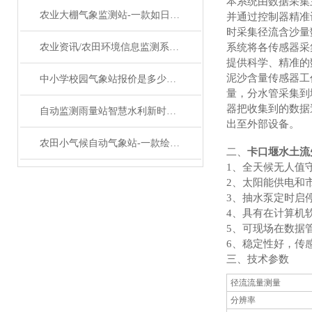
本系统由数据采集
农业大棚气象监测站-一款如日方升的超声波自动气象站设备#2023已更新
并通过控制器精准
时采集径流含沙量
农业资讯/农田环境信息监测系统——农业物联网田间气象站#2024已更新
系统将各传感器采
提供科学、精准的
泥沙含量传感器工
中小学校园气象站报价是多少@万象环境厂家#暴雨资讯
量，分水管采集到
器把收集到的数据
自动监测雨量站智慧水利新时代：水文流量在线监测系统变革
出至外部设备。
农田小气候自动气象站-一款绘声绘影物联网农业气象站#2023已更新
二、
卡口堰水土流
1、全天候无人值
2、太阳能供电和
3、抽水泵定时启
4、具有在计算机
5、可现场在数据
6、稳定性好，传
三、技术参数
径流流量测量
分辨率