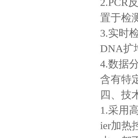
2.PC
置于检
3.实时
DNA
4.数
含有特
四、技
1.采用
ier