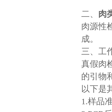
二、
肉
肉源性
成。
三、工
真假肉
的引物
以下是
1.样品