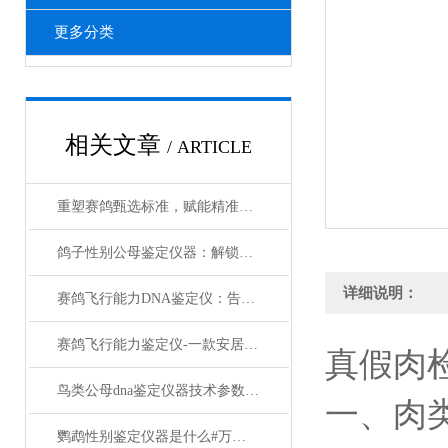
更多分类
相关文章
/ ARTICLE
重塑赛鸽甄选标准，赋能精准赛事育种——智能赛鸽飞行能力鉴定仪
鸽子性别公母鉴定仪器：解锁养殖精准化，告别凭经验判断的困境
详细说明：
赛鸽飞行能力DNA鉴定仪：告别“看眼缘“选鸽子
赛鸽飞行能力鉴定仪-一款安居乐业的鸽子dna鉴定设备#2023已更新
真假肉
鸟类公母dna鉴定仪器技术参数#万象环境新品2022已更新
一、肉
鹦鹉性别鉴定仪器是什么#万象环境新品上架