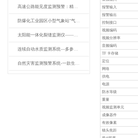
高速公路能见度监测预警：精准识别，守护路网通行安全
报警输入
报警输出
防爆化工业园区小型气象站“气象哨兵”：小巧身躯，守护千亩安全
控制接口
视频编码
太阳能一体化裂缝监测仪——实用性超好的太阳能一体化裂缝监测仪/2024主推
视频分辨率
音频编码
连续自动水质监测系统—多参数水质在线监测设备：水环境治理的 “智慧眼”
TF 卡存储
定位
自然灾害监测预警系统-一款生财有道的山体滑坡监测预警系统#2024已更新
网络
供电
电源
防水等级
重量
视频监测单元
成像器件
有效像素
镜头焦距