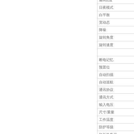
最di照度
日夜模式
白平衡
宽动态
降噪
旋转角度
旋转速度
断电记忆
预置位
自动扫描
自动巡航
通讯协议
通讯方式
输入电压
尺寸/重量
工作温度
防护等级