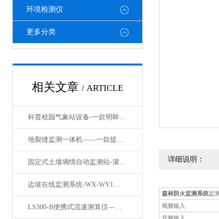
环境检测仪
更多分类
相关文章
/ ARTICLE
科普校园气象站设备-一款明眸皓齿的校园自动气象观测站#2022已更新
地裂缝监测一体机——一款提前监测地质隐患的裂缝监测站#2024更新
详细说明：
固定式土壤墒情自动监测站-灌溉的秘诀：多层土壤墒情监测站助力节水增效
边坡在线监测系统-WX-WY1滑坡、地裂在线监测解决方案#2024已更新
森林防火监测系统
监
视频输入
LS300-B便携式流速测算仪——精准高效数据为王便携式流速仪2024顺丰包邮
音频输入