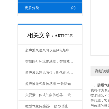
更多分类
相关文章
/ ARTICLE
超声波风速风向仪在风电场中的应用为什么越来越普遍
智慧路灯环境传感器：智慧城市的“感知之眼”
详细说
超声波风速风向仪：现代化风能监测的仪器
超声波微气象传感器-一款韬光养晦一体化微要素气象传感器#2023已更新
一、
防爆气
我司作为专
六要素一体式气象传感器-一款名声在外气象站风向监测设备#2023已更新
技术团队和
等领域，客
与传统的微
微型气象传感器-一款 水秀山明的一体化微要素气象传感器#2022已更新