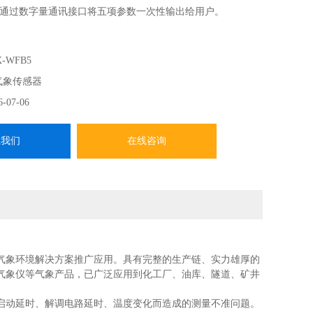
通过数字量通讯接口将五项参数一次性输出给用户。
-WFB5
气象传感器
6-07-06
系我们
在线咨询
气象环境解决方案推广应用。具有完整的生产链、实力雄厚的
气象仪等气象产品，已广泛应用到化工厂、油库、隧道、矿井
启动延时、解调电路延时、温度变化而造成的测量不准问题。