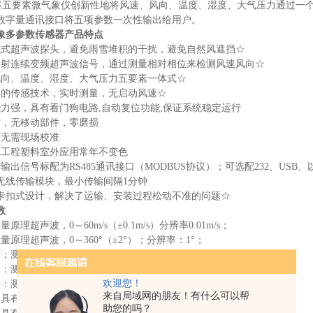
防爆五要素微气象仪创新性地将风速、风向、温度、湿度、大气压力通过一
数字量通讯接口将五项参数一次性输出给用户。
象多参数传感器
产品特点
藏式超声波探头，避免雨雪堆积的干扰，避免自然风遮挡☆
发射连续变频超声波信号，通过测量相对相位来检测风速风向☆
风向、温度、湿度、大气压力五要素一体式☆
良的传感技术，实时测量，无启动风速☆
能力强，具有看门狗电路,自动复位功能,保证系统稳定运行
度，无移动部件，零磨损
，无需现场校准
SA工程塑料室外应用常年不变色
输出信号标配为RS485通讯接口（MODBUS协议）；可选配232、US
配无线传输模块，最小传输间隔1分钟
为卡扣式设计，解决了运输、安装过程松动不准的问题☆
数
原理超声波，0～60m/s（±0.1m/s）分辨率0.01m/s；
量原理超声波，0～360°（±2°）；分辨率：1°；
：测量原理二极管结电压法，-40-60℃（±0.3℃），分辨率0.01℃；
：测量原理电容式，0-100%RH（±3%RH）,分辨率：0.1%RH；
欢迎您！
测量原理压阻式，300-1100hpa（±0.25%），分辨率0.1hpa；
来自局域网的朋友！有什么可以帮
业具有ISO质量管理体系、环境管理体系和职业健康管理体系认证☆
助您的吗？