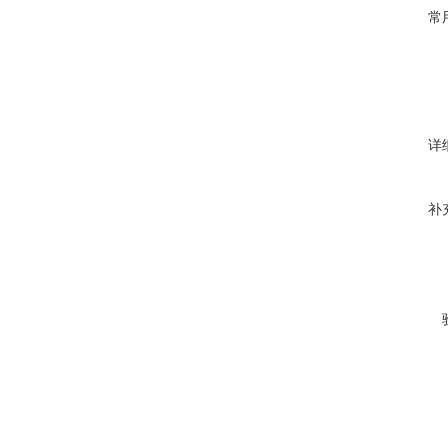
常
详
补