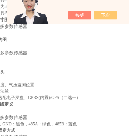
业具有计算机软件注册证书☆
为3Aji信用企业☆
有Ex ia IIC T6 Ga高等级防爆证书☆
寸图
构图
路
头
探头
湿度、气压监测位置
定法兰
配电子罗盘、GPRS(内置)/GPS（二选一）
线定义
，GND：黑色，485A：绿色，485B：蓝色
固定方式