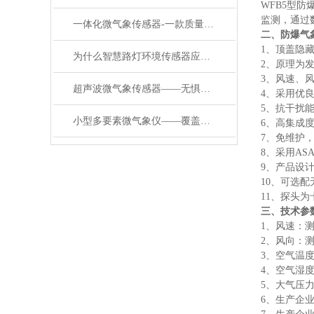
WFB5型
监测，通过
一体化微气象传感器-一款质量杠杠滴多参数气象传感器#2022已更新
二、
防爆气
1、顶盖隐
为什么智慧路灯环境传感器应用广？它有什么特点？
2、原理为
3、风速、
超声波微气象传感器——无惧风雨：气象环境传感器的 “很强抗造力”
4、采用优
5、抗干扰
小型多要素微气象仪——覆盖十二项指标！微气象传感器让气象监测更精准
6、高集成
7、免维护
8、采用A
9、产品设计
10、可选
11、探头
三、技术参
1、风速：测量
2、风向：测
3、空气温度
4、空气湿度
5、大气压力：
6、生产企