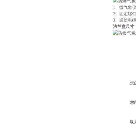
1、微气象
2、固定螺
3、通信电缆
法兰盘尺寸
您
您
联