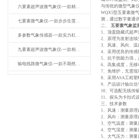
与传统的微型气象
六要素超声波微气象仪-一款精金良玉的超声波风速风向传感器#2023已更新
WQX5型五要素微
测，通过数字量通
七要素微气象仪-一款步步生莲花的小型多要素微气象仪#2023已更新
二、
五要素气象监
1、顶盖隐藏式超
多参数气象传感器-一款实力杠杠滴超声波五要素微气象仪#2023已更新
2、原理为发射连
3、风速、风向、
九要素超声波微气象仪-一款相得益彰的多功能气象传感器#2023已更新
4、采用优良的传
5、抗干扰能力强，
输电线路微气象仪-一款不期然而然的机场气象传感器#2022已更新
6、高集成度，无移
7、免维护，无需现
8、采用ASA工程
9、产品设计输出信
10、可选配无线传
11、探头为卡扣式
三、技术参数
1、风速：测量原理超声波
2、风向：测量原理超
3、空气温度：测量原
4、空气湿度：测量原理
5、大气压力：测量原理压