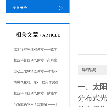
更多分类
相关文章
/ ARTICLE
太阳辐射标准观测站——教学辐射观察台#2024已更新
校园科普自动气象站：高精度数据赋能教学，实践育人新载体
详细说明：
自动土壤墒情监测站—种地不再靠天猜：管式监测仪带你解锁土壤 “盲盒”
防爆气象站厂家-一款实话实说的化工厂区防爆气象站#ct6证书
一、
太
校园科研自动气象站：赋能学术探索与校园精细化管理的智慧气象平台
分布式
高智能负氧离子监测站 ——千锤百炼的天然氧吧监测站/直送2024