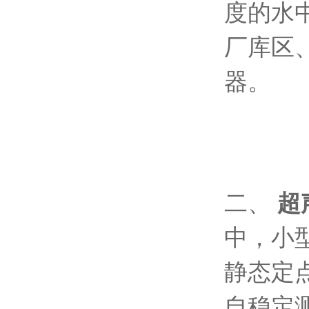
度的水
厂库区
器。
二、
超
中，小
静态定
自稳定