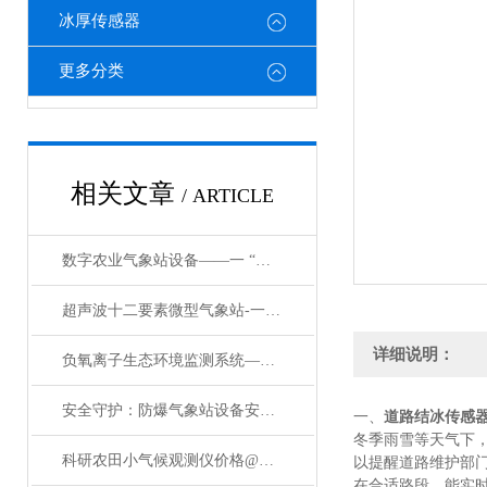
冰厚传感器
更多分类
相关文章
/ ARTICLE
数字农业气象站设备——一 “网” 知冷暖：农田小气候监测系统的奇妙世界
超声波十二要素微型气象站-一款销售真不赖的超声波气象站厂家#2023已更新
详细说明：
负氧离子生态环境监测系统——景区生态环境监测站有多实用？看完这篇你就懂
安全守护：防爆气象站设备安装标准——防爆气象站哪个比较好
一、
道路结冰传感
冬季雨雪等天气下
科研农田小气候观测仪价格@万象新品上架
以提醒道路维护部
在合适路段，能实