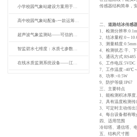
传感器结构简单，安
小学校园气象站建设方案用于科普校园气象站@万象环境#降雨蓝色预警
高中校园气象站配备-一款运筹帷幄的校园小型气象站实施方案#2023已更新
二、
道路结冰传感
1、检测分辨率:0.1
超声波气象监测站——可信的超声波气象站：打破气象监测的次元壁
2、结冰量程:0～10.
3、测量精度:0.5mm
智监碧水七维度：水质七参数在线监测系统守护生态新常态
4、检测状态:干、下
5、通讯方式:RS485
在线水质监测系统设备——江河湖海的 “健康管家”：水质自动监测站系统
6、工作电压:5VDC
7、工作温度:-40℃
8、功率:<0.5W
9、防护等级:IP67
三、主要特点
1、能检测积冰厚度
2、具有温度检测传
3、可定时主动传出
4、每台设备都有唯
四、适用范围
冷却塔、通信塔、
五、结构尺寸图