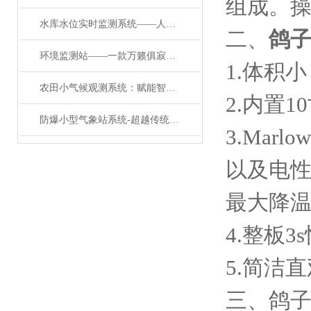
组成。操
水库水位实时监测系统——人行千里路的全自动监测水位雨量站#2024已更新
二、
鸽
环境监测站——一款万籁俱寂的九要素一体化微型气象站#2024行业标准
1.体积
农田小气候观测系统：赋能智慧农业的“环境哨兵”
2.内置
防爆小型气象站系统-超越传统！五参数防爆气象站开启工业气象监测新时代
3.Mar
以及电性
最大降温
4.整板
5.简洁
三、鸽