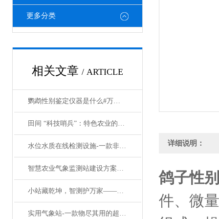
更多分类
相关文章
/ ARTICLE
鹦鹉性别鉴定仪器是什么#万象环境新品上架
田间 “科技哨兵”：特色农业的气象护航者
详细说明：
水位水质在线检测设施-一款非常推荐的非煤矿水位监测系统#2023已更新
智慧农业气象监测站建设方案#沙尘侵袭
鸽子性
小站藏乾坤，智测护万家——一体式小型气象观测设备赋能全域气象监测
件、微
实用气象站-一款物尽其用的超声波一体式气象站系统#2024已更新