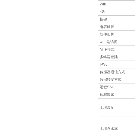
Wifi
4G
按键
电容触屏
软件架构
web端访问
MTP模式
多终端登陆
IPV6
传感器通信方式
数据转发方式
远程SSH
远程调试
土壤温度
土壤含水率