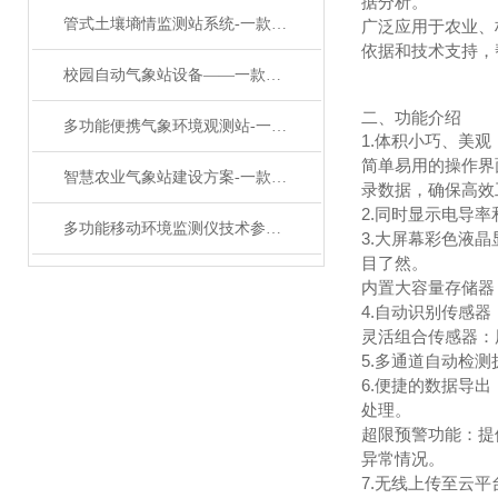
据分析。
管式土壤墒情监测站系统-一款金风送爽的便携式土壤墒情测定仪#2023已更新
广泛应用于农业、
依据和技术支持，
校园自动气象站设备——一款扎扎实实让人放心的校园全自动气象站2024更新
二、功能介绍
多功能便携气象环境观测站-一款说走就走的移动应急气象站#2023已更新
1.体积小巧、美
简单易用的操作界
智慧农业气象站建设方案-一款美好的农业气象观测仪器#2023已更新
录数据，确保高效
2.同时显示电导
多功能移动环境监测仪技术参数@万象环境厂家《恶劣天气新闻》
3.大屏幕彩色液
目了然。
内置大容量存储器
4.自动识别传感
灵活组合传感器：
5.多通道自动检
6.便捷的数据导
处理。
超限预警功能：提
异常情况。
7.无线上传至云