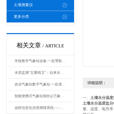
土壤测量仪
更多分类
相关文章
/ ARTICLE
学校教学气象站设备-一款莺歌燕舞校园微气象观测站#2022已更新
水质监测“五重哨卫”：自来水厂水质五参数监测设备赋能安全供水
详细说明：
农业气象站数字气象站-一款里程碑的太阳能智能农业气象站#2023已更新
智能便携式气象站报价@万象厂家新品上架#沙尘资讯
一、
土壤水分温度
土壤水分温度盐分
远程信息化虫情测报系统——工作模式可选择自动化虫情测报灯#2024顺丰包邮
量、温度、电导率