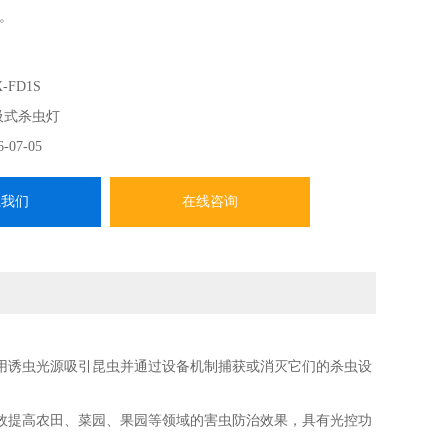
。
-FD1S
吸式杀虫灯
6-07-05
系我们
在线咨询
诱虫光源吸引昆虫并通过设备机制捕获或消灭它们的杀虫设
提高农田、菜园、果园等领域的害虫防治效果，具有光控功