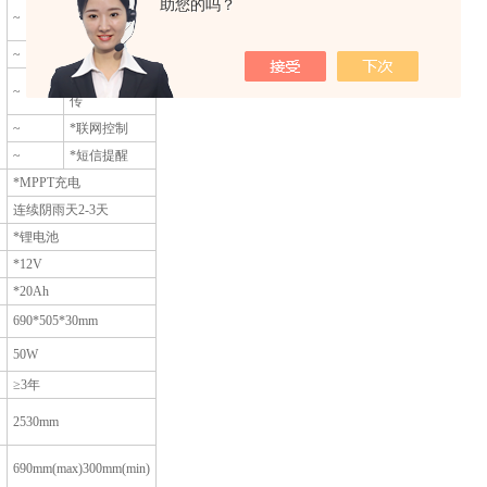
助您的吗？
诱虫灯状态上
~
传
~
电池电压上传
*GNSS定位上
~
传
~
*联网控制
~
*短信提醒
*MPPT充电
连续阴雨天2-3天
*锂电池
*12V
*20Ah
690*505*30mm
50W
≥3年
2530mm
690mm(max)300mm(min)