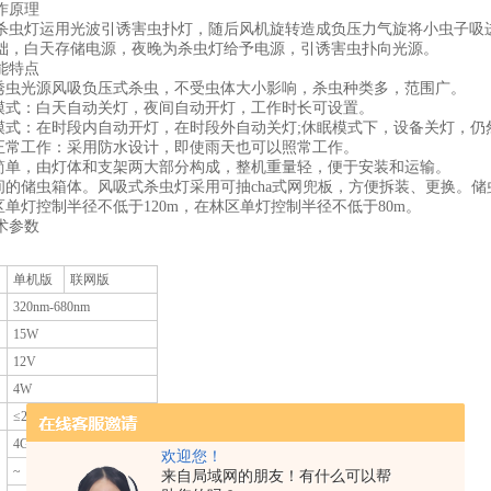
原理
灯运用光波引诱害虫扑灯，随后风机旋转造成负压力气旋将小虫子吸进
础，白天存储电源，夜晚为杀虫灯给予电源，引诱害虫扑向光源。
特点
虫光源风吸负压式杀虫，不受虫体大小影响，杀虫种类多，范围广。
式：白天自动关灯，夜间自动开灯，工作时长可设置。
式：在时段内自动开灯，在时段外自动关灯;休眠模式下，设备关灯，仍
常工作：采用防水设计，即使雨天也可以照常工作。
单，由灯体和支架两大部分构成，整机重量轻，便于安装和运输。
的储虫箱体。风吸式杀虫灯采用可抽cha式网兜板，方便拆装、更换。
单灯控制半径不低于120m，在林区单灯控制半径不低于80m。
参数
单机版
联网版
320nm-680nm
15W
12V
4W
≤20W
4GCat1
欢迎您！
~
风机状态上传
来自局域网的朋友！有什么可以帮