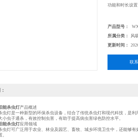
功能和时长设置
产品型号：
WX
所属分类：
风
更新时间：
202
联
明：
阳能杀虫灯
产品概述
灯是一种新型的环保杀虫设备，结合了传统杀虫灯和现代科技，是利用
大小虫子通杀，有效控制虫害，有助于提高病虫害绿色防控水平。
阳能杀虫灯
应用领域
灯可广泛用于农业、林业及园艺、畜牧、城乡环境卫生中，还能够有效
置。