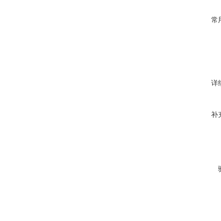
常
详
补