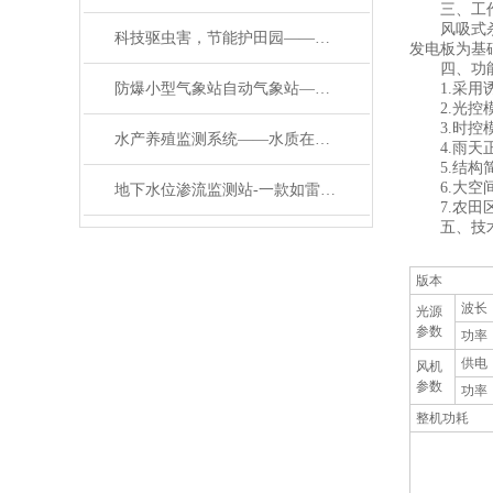
三、工作
风吸式杀虫
科技驱虫害，节能护田园——太阳能风吸式杀虫灯打造高效防虫新模式
发电板为基
四、功能
防爆小型气象站自动气象站——一款高谈阔论的燃油库气象站024顺丰发货
1.采用诱
2.光控模
3.时控模
水产养殖监测系统——水质在线监测系统：水体健康的 “实时监测小卫士”
4.雨天正
5.结构简
6.大空间
地下水位渗流监测站-一款如雷贯耳渗压渗流监测系统#2023已更新
7.农田区
五、技术
版本
波长
光源
参数
功率
供电
风机
参数
功率
整机功耗