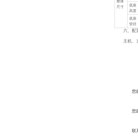
整体
底座
尺寸
高度
底座
管径
六、配置
主机、立杆
您
您
联