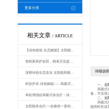
更多分类
相关文章
/ ARTICLE
【绿色植保·生态赋能】太阳能风吸式杀虫灯，守护田园生态沃土
智联新风护农田，精准灭虫提效能：联网增强款风吸式杀虫灯
详细说
深耕绿色生态农业 太阳能风吸式杀虫灯赋能无公害种植新发展
科技护农·绿色赋能——风吸式太阳能环保杀虫设备，重构农田虫害防控新范式
一、
太
风吸式杀虫
备，可实现
单机增强款风吸式杀虫灯：绿色防控新利器，守护作物无忧生长
二、
太
风吸式杀虫
太阳能杀虫灯-一款焕然一新的风吸式杀虫灯#2022已更新
能和时长设