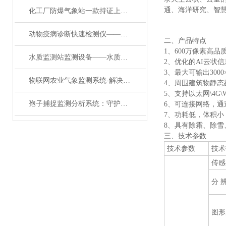
通、海洋研究、智
化工厂防爆气象站一款持证上岗专业又实用的小型防爆气象站#2022已更新
动物疫病诊断快速检测仪——响应能力快速的非洲猪瘟检测系统2024顺丰包邮
二、产品特点
1、600万像素高
水质监测站监测设备——水质在线监测系统：城市供水与污水处理的安全哨兵
2、优化的AI云状
3、最大可输出3000×2
物联网农业气象监测系统-解决农业问题的田间环境气象站#2024已更新
4、周围建筑物静态
5、支持以太网\4G\
孢子捕捉监测分析系统：守护农作物健康的 “科技哨兵”
6、可连接网络，
7、功耗低，体积小
8、具有除霜、除
三、技术参数
技术参数
技术
传感
分 
图形