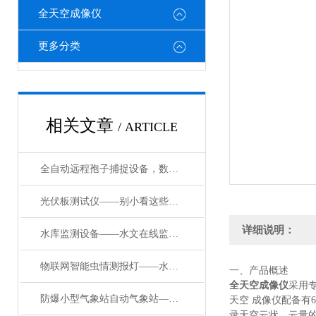
全天空成像仪
更多分类
相关文章
/ ARTICLE
全自动远程孢子捕捉设备，数字化监测破解田间病害测报难题#2026已更新
光伏板测试仪——别小看这些数字！太阳能电池板检测仪的惊天奥秘
详细说明：
水库监测设备——水文在线监测：让每一滴水流都有 “数字数字证件”
物联网智能虫情测报灯——水稻虫情测报灯的国家行业标准
一、产品概述
全天空成像仪
采用
防爆小型气象站自动气象站——一款高谈阔论的燃油库气象站024顺丰发货
天空 成像仪配备有6
录天空云状、云量的