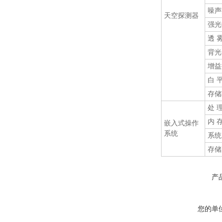
噪声
天空探测器
强光
透 
背光
增益
白 
存储
处 
内 
嵌入式操作
系统
系统
存储
产
您的单