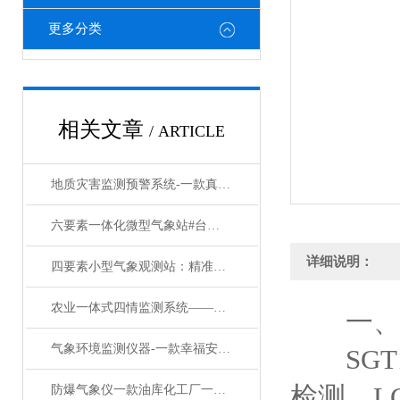
更多分类
相关文章
/ ARTICLE
地质灾害监测预警系统-一款真心不错的自然灾害监测预警系统#2023已更新
六要素一体化微型气象站#台风新闻
详细说明：
四要素小型气象观测站：精准感知气象的 “微观哨兵”
农业一体式四情监测系统——一款井井有条的农业四情监测设备2024已更新
一
气象环境监测仪器-一款幸福安良的区域自动气象站#2023已更新
SGT
检测，L
防爆气象仪一款油库化工厂一体式气象站@万象环境#降雨预警信息