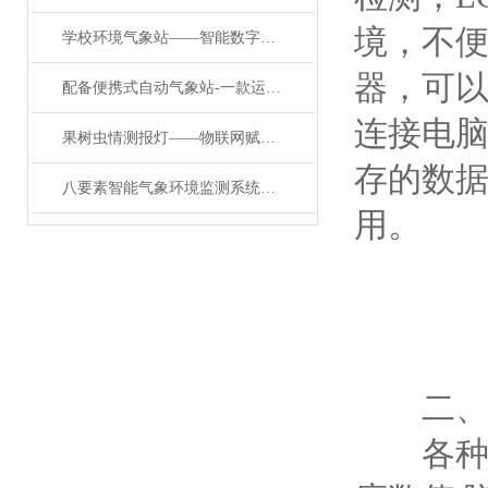
境，不
学校环境气象站——智能数字校园气象站：天气预报也能如此炫酷
器，可
配备便携式自动气象站-一款运用自如的气象站需要哪些气象仪器#2023已更新
连接电
果树虫情测报灯——物联网赋能虫情测报，智能预警守护农业生产
存的数据
八要素智能气象环境监测系统：全维感知，智护万物
用。
二、
各种大