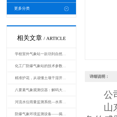
更多分类
相关文章
/ ARTICLE
学校室外气象站一款功到自然成的学校室外气象站#2024已更新
化工厂防爆气象站的技术参数介绍@万象环境@降温资讯
详细说明：
精准护花，从读懂土壤干湿开始——花卉土壤干湿检测仪使用指南
八要素气象观测仪器：解码大气变化的精准利器
公司
河流水位雨量监测系统—水库雨水监测系统：构建流域生态保护的数据支撑体系
山东万
防爆气象环境监测设备——揭秘园区防爆气象站：守护工业安全的气象密码