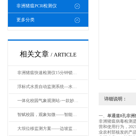
非洲猪瘟PCR检测仪
更多分类
相关文章
/ ARTICLE
非洲猪瘟快速检测仪15分钟锁定疫情的“分子侦察兵”
浮标式水质自动监测系统—水域 “污染预警岗”：浮标式监测站的在线防御术
详细说明：
一体化校园气象观测站-一款妙不可言的校园数字气象站设备#2023已更新
智赋校园，观象知微——智能数字一体化校园气象站赋能成长
一、
单通道8孔非洲
非洲猪瘟病毒检测
营和使用行为，20
大坝位移监测方案——边坡监测新篇章：内部位移设备守护每一寸安全
业农村部核发的产