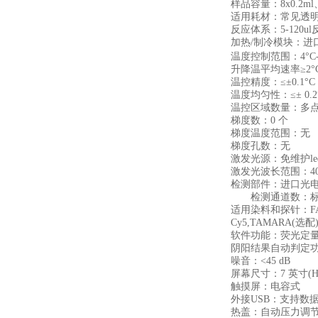
样品容量：8x0.2m
适用耗材：常见透明PCR
反应体系：5-120u
加热/制冷模块：进
温度控制范围：4°C-
升降温平均速率≥2°
温控精度：≤±0.1°C
温度均匀性：≤± 0.2
温控区域数量：多点(
梯度数：0 个
梯度温度范围：无
梯度孔数：无
激发光源：免维护le
激发光波长范围：400
检测部件：进口光
检测通道数：标配 1
适用染料和探针：FAM/SY
Cy5,TAMARA(选配
软件功能：荧光定量
阴阳结果自动判定功
噪音：<45 dB
屏幕尺寸：7 英寸(H
触摸屏：电容式
外接USB：支持数
热盖：自动压力调