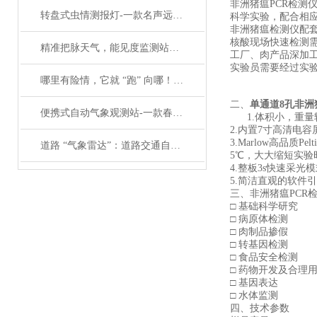
非洲猪瘟PCR检测
转盘式虫情测报灯-一款名声远扬的物联网自动虫情测报灯#2023已更新
科学实验，配合相
非洲猪瘟检测仪配套
核酸现场快速检测
精准把脉天气，能见度监测站为交通护航——城市能见度监测站
工厂、肉产品深加
实验员需要经过实
哪里有险情，它就 “跑” 向哪！应急移动式自动气象站，守住应急救援生命线
二、
单通道8孔非洲
便携式自动气象观测站-一款春光明媚的移动一体化气象监测站#2023已更新
1.体积小，重量
2.内置7寸高清电
3.Marlow高品质P
道路 “气象雷达”：道路交通自动气象监测系统守护出行安全
5℃，大大缩短实验
4.整板3s快速采
5.简洁直观的软件
三、非洲猪瘟PCR
□ 基础科学研究
□ 病原体检测
□ 肉制品掺假
□ 转基因检测
□ 食品安全检测
□ 药物开发及合理
□ 基因表达
□ 水体监测
四、技术参数