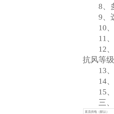
8、多
9、选
10、R
11、1
12、
抗风等
13、充
14、短
15、A
三、主
直流供电（默认）