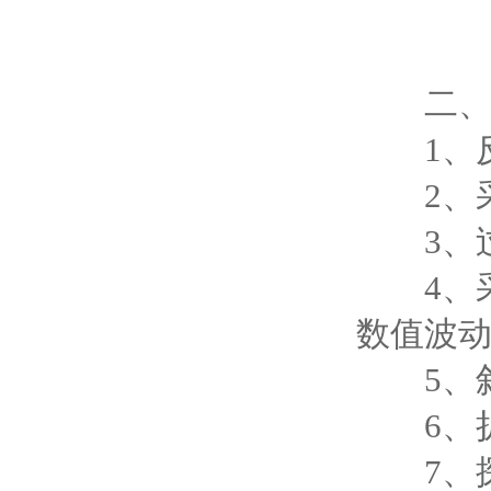
二
1、反极
2、采
3、过
4、采
数值波动
5、斜
6、扩
7、探