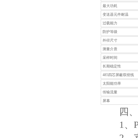
最大功耗
变送器元件耐温
过载能力
防护等级
外径尺寸
测量介质
采样时间
长期稳定性
485四芯屏蔽双绞线
太阳能功率
传输流量
屏幕
四、上
1、P
2、支