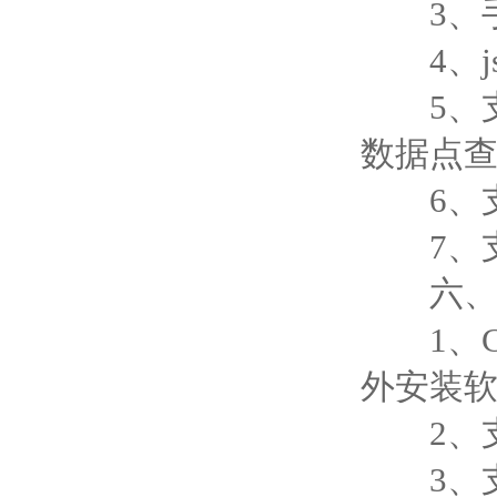
3、手
4、js
5、支
数据点
6、支
7、支持外
六、云
1、C
外安装
2、支
3、支