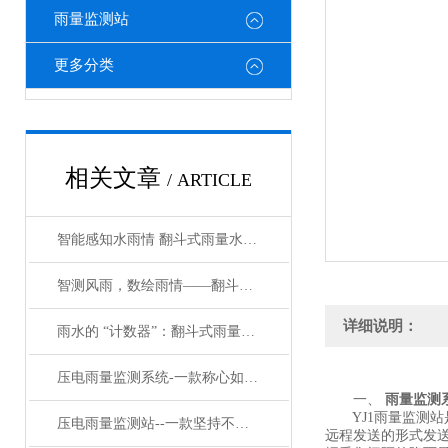
雨量监测站
更多分类
相关文章
/ ARTICLE
智能感知水雨情 翻斗式雨量水位监测站赋能智慧水利建设
智测风雨，数绘雨情——翻斗式实时降雨量监测系统的技术革新与应用
详细说明：
雨水的 “计数器”：翻斗式雨量监测站如何守护风雨中的我们
压电雨量监测系统-一款称心如意的压电雨量监测站 #2023已更新
一、
雨量监测
YJ1雨量监测站
压电雨量监测站--一款坚持不懈的压电式雨量监测站#2023已更新
远程发送的形式发