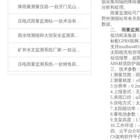
据采集间隔的降雨量
降雨量测量仪器-一款开门见山压电雨量监测系统#2023已更新
分析和处理。
雨量监测站可广泛
野外测报站等有关
压电式雨量监测站-一款术业有专攻的压电雨量监测系统#2023已更新
数据。
二、
雨量监测
雨水情测报和大坝安全监测系统-一款运筹帷幄的无线雨量监测站#2023已更新
低功耗采集器：静
标配GPRS联网
支持modbus48
矿井水文监测系统厂家-一款运筹帷幄的道路积水监测预警系统#2023已更新
太阳能充电管理M
短信报警，超限后
ABS材质防护箱，
压电雨量监测系统-一款鲤鱼跃龙门的压电式雨量监测站#2023已更新
三、技术参数
1.测量范围：雨强0
2.测量精度：±0.
3.分辨率：0.2m
4.上报形式：无
5.承雨口径：φ2
6.供电方式：太
7.太阳能功率：3
8.蓄电池参数：2
9.支架高度：1.
10.工作环境：-4
四、云平台介
CS架构软件平台