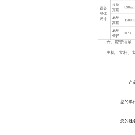
设备
690mm
设备
宽度
整体
底座
尺寸
1500m
高度
底座
Φ73
管径
六、配置清单
主机、立杆、太阳
产
您的单
您的姓