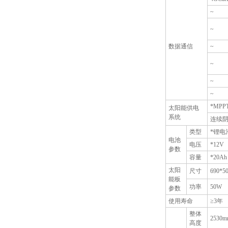
~
~
数据通信
~
~
~
~
*MP
太阳能供电
系统
连续阴
类型
*锂电
电池
电压
*12V
参数
容量
*20Ah
太阳
尺寸
690*5
能板
功率
50W
参数
使用寿命
≥3年
整体
2530m
高度