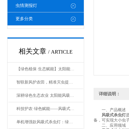
虫情测报灯
更多分类
相关文章
/ ARTICLE
【绿色植保·生态赋能】太阳能风吸式杀虫灯，守护田园生态沃土
智联新风护农田，精准灭虫提效能：联网增强款风吸式杀虫灯
详细说明：
深耕绿色生态农业 太阳能风吸式杀虫灯赋能无公害种植新发展
科技护农·绿色赋能——风吸式太阳能环保杀虫设备，重构农田虫害防控新范式
一、产品概述
风吸式杀虫灯
备，可实现大小虫
单机增强款风吸式杀虫灯：绿色防控新利器，守护作物无忧生长
二、应用领域