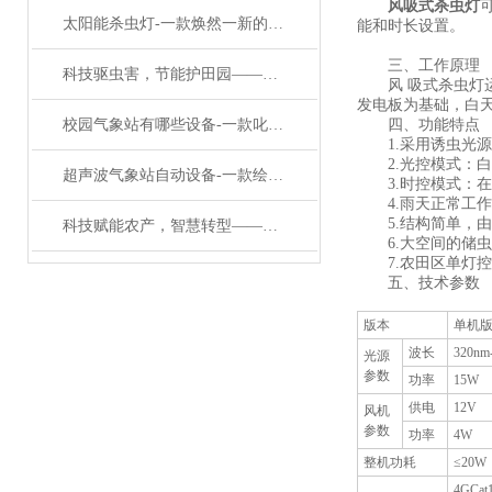
风吸式杀虫灯
太阳能杀虫灯-一款焕然一新的风吸式杀虫灯#2022已更新
能和时长设置。
三、工作原理
科技驱虫害，节能护田园——太阳能风吸式杀虫灯打造高效防虫新模式
风 吸式杀虫灯运
发电板为基础，白
校园气象站有哪些设备-一款叱咤风云的校园气象观测站需哪些仪器#2023已更新
四、功能特点
1.采用诱虫光源
2.光控模式：白
超声波气象站自动设备-一款绘声绘影的超声波微型自动气象站2023已更新
3.时控模式：在
4.雨天正常工作
5.结构简单，由
科技赋能农产，智慧转型——农业气象观测设备的技术创新与产业价值
6.大空间的储虫箱
7.农田区单灯控制
五、技术参数
版本
单机
波长
320nm
光源
参数
功率
15W
供电
12V
风机
参数
功率
4W
整机功耗
≤20W
4GCat