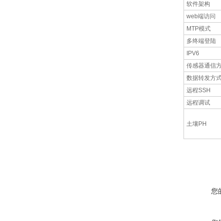
软件架构
web端访问
MTP模式
多终端登陆
IPV6
传感器通信
数据转发方
远程SSH
远程调试
土壤PH
您