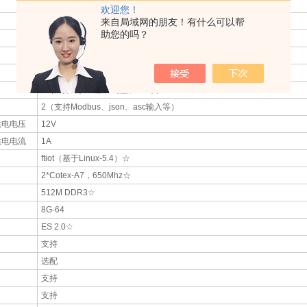
＜2A
欢迎您！
3.5寸
来自局域网的朋友！有什么可以帮
助您的吗？
480*800☆
MIPI DSI☆
2（支持外扩鼠标、键盘、4G等）☆
1（支持外扩鼠标、键盘、4G等）☆
2（支持Modbus、json、asc输入等）
供电电压
12V
供电电流
1A
ftiot（基于Linux-5.4）☆
2*Cotex-A7，650Mhz☆
512M DDR3☆
8G-64
ES 2.0☆
支持
选配
支持
支持