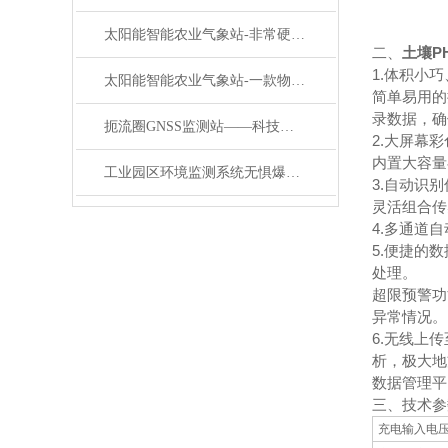
太阳能智能农业气象站-非常硬核的太阳能智能农业气象站#2022已更新
二、
土壤P
1.体积小
太阳能智能农业气象站-一款物超所值的智慧农业环境监测气象站#2023已更新
简单易用的
录数据，确
扼流圈GNSS监测站——科技守护边坡：GNSS 位移监测系统的好性能
2.大屏幕
内置大容量
工业园区环境监测系统无惧爆炸威胁！防爆工业气象站的防护奥秘
3.自动识
灵活组合传
4.多通道
5.便捷的
处理。
超限预警功
异常情况。
6.无线上
析，极大地
数据管理平
三、技术参
充电输入电