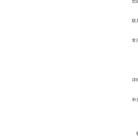
您
联
常
详
补