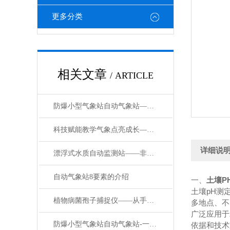
更多分类
相关文章
/ ARTICLE
防爆小型气象站自动气象站——一款高谈阔论的燃油库气象站024顺丰发货
科技赋能教学气象点亮成长—教学自动气象观测站，打造无围墙的科学实验室
详细说
漂浮式水质自动监测站——非侵入式监测浮标式在线水质监测站#2024已更新
自动气象站8要素的介绍
一、
土壤P
土壤pH测
植物病菌孢子捕捉仪——从手动到自动，孢子捕捉仪如何重塑病害监测？
多地点、不
广泛应用于
防爆小型气象站自动气象站-一款实力在线的工业园区环境监测系统#2023已更新
依据和技术