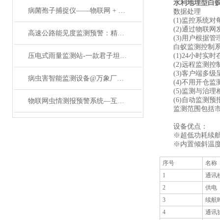
水利地埋型白
病菌孢子捕捉仪——物联网 + 孢子捕捉分析系统：打造农业病害监测闭环
数据处理
(1)监控系统对
(2)通过物联网
高速公路能见度监测预警：精准识别，守护路网通行安全
(3)用户根据管
白蚁监测控制系统
压电式雨量监测站-一款君子坦荡荡的雨量监测系统#2023已更新
(1)24小时实时
(2)远程监测控
(3)客户端多级
病虫害智能监测设备@万象厂家发布价格表#沙尘资讯
(4)不用开仓监
(5)监测与治理
(6)自动监测预
物联网虫情测报预警系统—互联万物，智控虫情：林业虫情监测系统的使命担当
监测范围包括市政
设备优点：
※超低功耗续航三
※内置倾斜温度
序号
名称
1
通讯
2
供电
3
续航
4
通讯