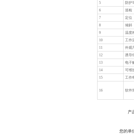
5
防护
6
巡检
7
定位
8
倾斜
9
温度
10
工作
11
外观
12
诱导
13
电子
14
可维
15
工作
16
软件
产
您的单