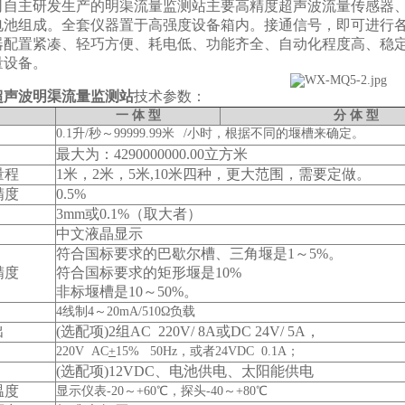
主研发生产的明渠流量监测站主要高精度超声波流量传感器、
电池组成。全套仪器置于高强度设备箱内。接通信号，即可进行
置紧凑、轻巧方便、耗电低、功能齐全、自动化程度高、稳定
量设备。
超声波明渠流量监测站
技术参数：
一 体 型
分 体 型
0.1升/秒～99999.99米
/小时，根据不同的堰槽来确定。
最大为：4290000000.00立方米
量程
1米，2米，5米,10米四种，更大范围，需要定做。
精度
0.5%
3mm或0.1%（取大者）
中文液晶显示
符合国标要求的巴歇尔槽、三角堰是1～5%。
精度
符合国标要求的矩形堰是10%
非标堰槽是10～50%。
4线制4～20mA/510Ω负载
出
(选配项)2组AC 220V/ 8A或DC 24V/ 5A，
220V AC
+
15% 50Hz，或者24VDC 0.1A；
(选配项)12VDC、电池供电、太阳能供电
温度
显示仪表-20～+60℃，探头-40～+80℃