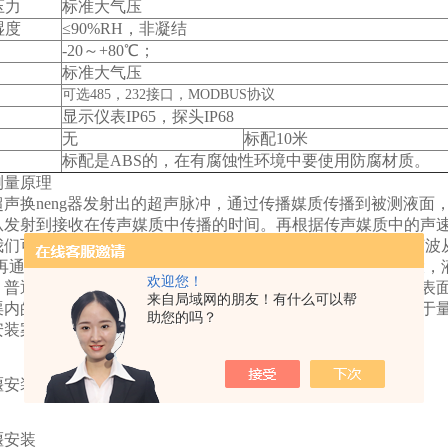
压力
标准大气压
湿度
≤90%RH，非凝结
-20～+80℃；
标准大气压
可选485，232接口，MODBUS协议
显示仪表IP65，探头IP68
无
标配10米
标配是ABS的，在有腐蚀性环境中要使用防腐材质。
量原理
声换
neng
器发射出的超声脉冲，通过传播媒质传播到被测液面，
从发射到接收在传声媒质中传播的时间。再根据传声媒质中的声
们可以计算出探头到反射面的距离D = C*t/2(除以2是因为
。再通过减法运算就可得出液位值。流通顺畅的明渠内流量越大，
欢迎您！
。普通明渠内流量与水位之间的对应关系，受渠道的坡降比和表
来自局域网的朋友！有什么可以帮
渠内的流量与液位有固定的对应关系，这种对应关系主要取决于
助您的吗？
装案例图
安装
安装