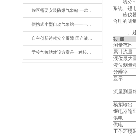
我公司自
系统、锂
罐区需要安装防爆气象站-一款金戈铁马的钢铁厂防爆气象站#2023已更新
该仪器配
合理的测
便携式小型自动气象站——一款志同道合的便携式自动气象站仪器2024顺丰包邮
二、
自主创新铸就安全屏障 国产液晶屏防爆气象检测系统护航工业安全
功
能
测量范围
累计流量
学校气象站建设方案是一种校园里的气象站的实施方案@万象环境#强降雨预警
液位最大
液位测量
分辨率
显示
流量测量
模拟输出
继电器输
供电
供电
工作环境