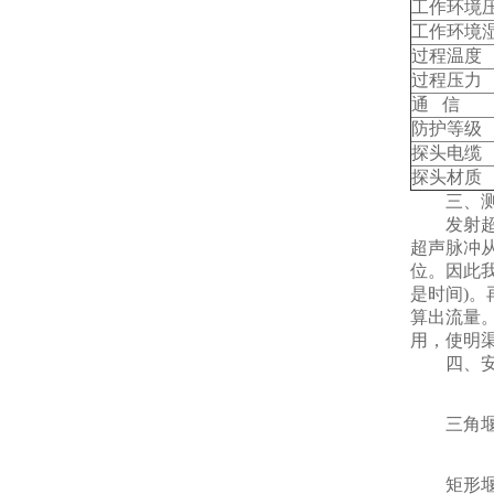
工作环境
工作环境
过程温度
过程压力
通 信
防护等级
探头电缆
探头材质
三、测
发射超
超声脉冲
位。因此我
是时间)
算出流量
用，使明
四、安
三角堰
矩形堰