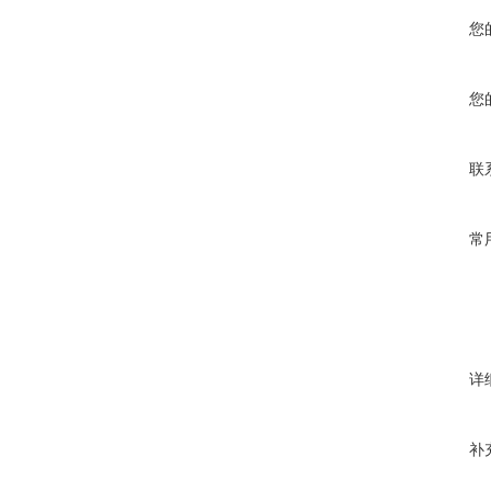
您
您
联
常
详
补