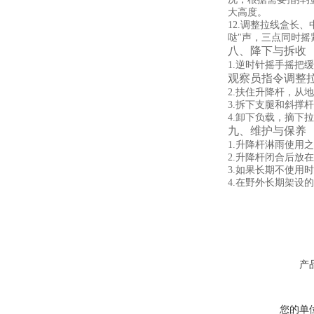
大高度。
12.调整拉线盒长
哒"声，三点同时
八、降下与拆收
1.逆时针摇手摇把
观察员指令调整
2.扶住升降杆，从
3.拆下支腿和斜撑
4.卸下负载，摘下
九、维护与保养
1.升降杆淋雨使用
2.升降杆闭合后放
3.如果长期不使用
4.在野外长期架
产
您的单