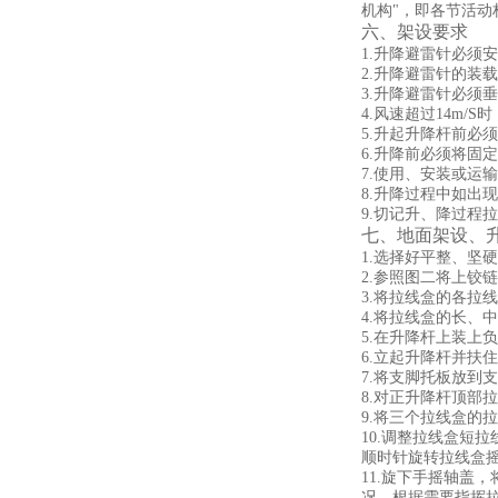
机构"，即各节活
六、架设要求
1.升降避雷针必须
2.升降避雷针的
3.升降避雷针必须垂
4.风速超过14m/
5.升起升降杆前必
6.升降前必须将固
7.使用、安装或运
8.升降过程中如出
9.切记升、降过程
七、地面架设、
1.选择好平整、坚
2.参照图二将上铰
3.将拉线盒的各拉
4.将拉线盒的长、
5.在升降杆上装上
6.立起升降杆并扶
7.将支脚托板放到
8.对正升降杆顶部
9.将三个拉线盒的
10.调整拉线盒短
顺时针旋转拉线盒
11.旋下手摇轴盖
况，根据需要指挥