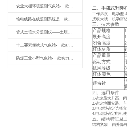
农业大棚环境监测气象站-一款珠联璧合农业室外气象站#2023已更新
二、
手摇式升降
工作温度：电动型-
接收天线、机动雷
输电线路在线监测系统是一款电力微环境监测站@万象环境
三、技术参数
产品规格
管式土壤水分监测仪——土壤墒情监测站有多牛？多层土层水分实时看
展开高度
1
闭合高度
2
十二要素便携式气象站-一款好事多磨的多要素一体微型气象站#2023已更新
杆体材质
产品重量
防爆工业小型气象站-一款实力杠杠滴化工区气象监测装置#2022已更新
驱动方式
抗风等级
8
杆体颜色
避雷针
四、选用条件
1.确定最大升高、
2.确定地面安装、
3.电动型确定选择
4.电动型确定电机
五、结构特征及
结构紧凑，由升降