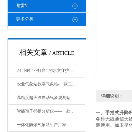
避雷针
更多分类
相关文章
/ ARTICLE
24 小时 “不打烊” 的水文守护者！在线自动监测系统让江河安全看得见
农业气象站数字气象站-一款二一添作五农林气象观测站#2023已更新
详细说明：
高精度超声波自动气象观测站：重塑气象数据采集的 “精准标gan”
智能孢子捕捉分析仪——一款守护作物健康的田间孢子捕捉分析仪2024已更新
一、
手摇式升降
各种无线通信天
一体化防爆气象站生产厂家——一款夸夸其谈的超声波防爆气象站2024顺丰包邮
装使用。如卫星