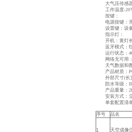
大气压传感器：传感
工作温度-20℃
按键：
电源按键：开
设置键：设备运
指示灯：
开机：黄灯长亮
蓝牙模式：红
运行状态：4G
网络无可用：红
天气数据和图像
产品材质：P
外部尺寸(长宽高)：
防水等级：IP
产品重量：2k
安装方式：
单套配置清
序号
品名
天空成像
1