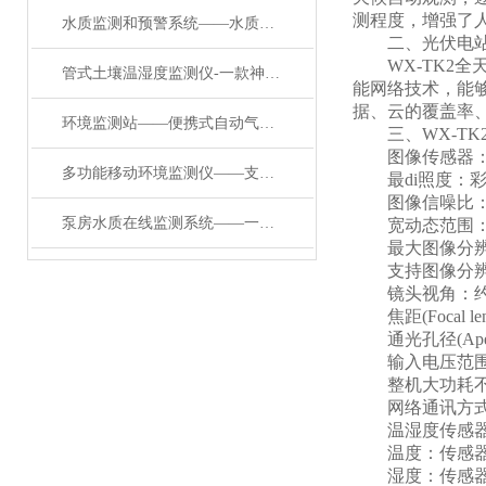
测程度，增强了
水质监测和预警系统——水质监测微站：助力水产养殖水质调控的智能工具
二、光伏电站天
WX-TK2全天
管式土壤温湿度监测仪-一款神采奕奕的全国土壤墒情监测系统#2023已更新
能网络技术，能
据、云的覆盖率
环境监测站——便携式自动气象观测仪，如何实现精准便携双突破？
三、WX-TK
图像传感器：1/2.
多功能移动环境监测仪——支持无线传输免调试的田间微型气象站2024已更新
最di
照度：彩色：
图像信噪比：≥50
泵房水质在线监测系统——一款日益重要水质监测设备常规五参数2024实时更新
宽动态范围：≥
最大图像分辨率：
支持图像分辨率：2592
镜头视角：约2
焦距(Focal len
通光孔径(Apertu
输入电压范围：1
整机大功耗不超过
网络通讯方式
温湿度传感
温度：传感器精度
湿度：传感器精度±