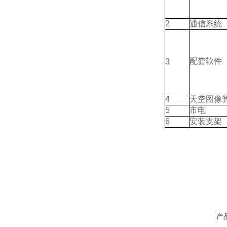
2
通信系统
配套软件
3
4
天空图像
5
市电
6
安装支架
产