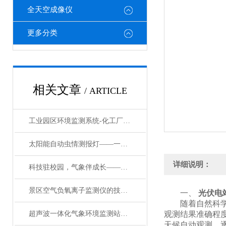
全天空成像仪
更多分类
相关文章
/ ARTICLE
工业园区环境监测系统-化工厂防爆气象站生产厂家#2023已更新
太阳能自动虫情测报灯——一款把脉作物健康的物联网虫情监测灯2024已更新
详细说明：
科技驻校园，气象伴成长——校园自动小型气象站设备详解
景区空气负氧离子监测仪的技术参数@万象环境#大风预警
一、
光伏电
随着自然科学的
超声波一体化气象环境监测站：精准感知，赋能全域智慧监测#2026已更新
观测结果准确程
天候自动观测，